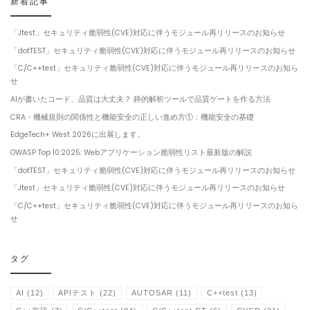
新着記事
「Jtest」セキュリティ脆弱性(CVE)対応に伴うモジュール再リリースのお知らせ
「dotTEST」セキュリティ脆弱性(CVE)対応に伴うモジュール再リリースのお知らせ
「C/C++test」セキュリティ脆弱性(CVE)対応に伴うモジュール再リリースのお知ら
せ
AIが書いたコード、品質は大丈夫？ 静的解析ツールで品質ゲートを作る方法
CRA・機械規則の関係性と機能安全の正しい進め方①：機能安全の基礎
EdgeTech+ West 2026に出展します。
OWASP Top 10:2025: Webアプリケーション脆弱性リスト最新版の解説
「dotTEST」セキュリティ脆弱性(CVE)対応に伴うモジュール再リリースのお知らせ
「Jtest」セキュリティ脆弱性(CVE)対応に伴うモジュール再リリースのお知らせ
「C/C++test」セキュリティ脆弱性(CVE)対応に伴うモジュール再リリースのお知ら
せ
タグ
AI
(12)
APIテスト
(22)
AUTOSAR
(11)
C++test
(13)