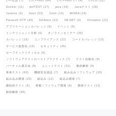
C++言語
(7)
C/C++test
(84)
C/C++test CT
(6)
CI/CD
(31)
Docker
(11)
dotTEST
(27)
java
(19)
Javaテスト
(28)
Jenkins
(5)
Jtest
(53)
JUnit
(14)
MISRA
(19)
Parasoft DTP
(40)
SOAtest
(22)
VB.NET
(6)
Virtualize
(22)
アプリケーションカバレッジ
(6)
イベント
(9)
インテリジェント分析
(6)
オンラインセミナー
(35)
カバレッジ
(15)
コンプライアンス
(22)
コードカバレッジ
(13)
サービス仮想化
(15)
セキュリティ
(45)
セーフティクリティカル
(6)
ソフトウェアテストのベストプラクティス
(7)
テスト自動化
(9)
バーチャル展示会
(8)
ユニットテスト
(31)
動的解析
(9)
単体テスト
(63)
機能安全認証
(7)
組み込みソフトウェア
(20)
組み込み開発
(25)
組込み
(12)
組込み開発
(7)
継続的テスト
(5)
車載ソフトウェア開発
(8)
開発テスト
(13)
静的解析
(95)
Posts navigation
Newer posts