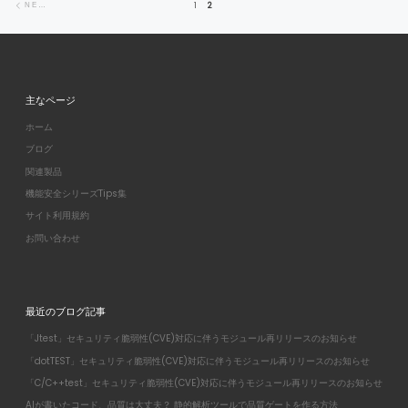
1
2
NEWER POSTS
主なページ
ホーム
ブログ
関連製品
機能安全シリーズTips集
サイト利用規約
お問い合わせ
最近のブログ記事
「Jtest」セキュリティ脆弱性(CVE)対応に伴うモジュール再リリースのお知らせ
「dotTEST」セキュリティ脆弱性(CVE)対応に伴うモジュール再リリースのお知らせ
「C/C++test」セキュリティ脆弱性(CVE)対応に伴うモジュール再リリースのお知らせ
AIが書いたコード、品質は大丈夫？ 静的解析ツールで品質ゲートを作る方法