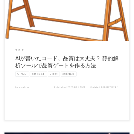
生成AIによる開発スタイルの変化 生成AIを使ったコーディングはこの数年で急速に普
及しました。かつて […]
ブログ
AIが書いたコード、品質は大丈夫？ 静的解
析ツールで品質ゲートを作る方法
CI/CD
dotTEST
Jtest
静的解析
by
amahisa
Published
2026年7月23日
Updated
2026年7月24日