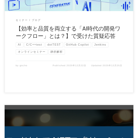
セミナー
ブログ
【効率と品質を両立する「AI時代の開発ワ
ークフロー」とは？】で受けた質疑応答
AI
C/C++test
dotTEST
GitHub Copilot
Jenkins
オンラインセミナー
静的解析
by
gocho
Published
2025年12月22日
Updated
2025年12月25日