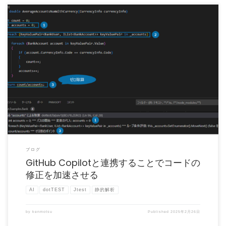
近年、生成AIは急速に発展しており開発現場にも生成AIを利用した様々なツールが普
及してきました。Pa […]
ブログ
GitHub Copilotと連携することでコードの
修正を加速させる
AI
dotTEST
Jtest
静的解析
by
kenmotsu
Published
2025年2月26日