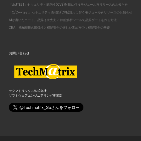
「dotTEST」セキュリティ脆弱性(CVE)対応に伴うモジュール再リリースのお知らせ
「C/C++test」セキュリティ脆弱性(CVE)対応に伴うモジュール再リリースのお知らせ
AIが書いたコード、品質は大丈夫？ 静的解析ツールで品質ゲートを作る方法
CRA・機械規則の関係性と機能安全の正しい進め方①：機能安全の基礎
お問い合わせ
テクマトリックス株式会社
ソフトウェアエンジニアリング事業部