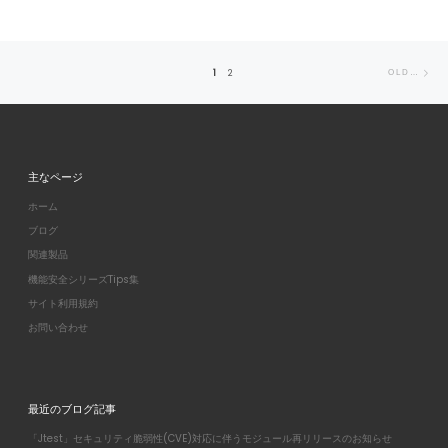
Posts navigation
Ol
1
2
OLDER POSTS
主なページ
ホーム
ブログ
関連製品
機能安全シリーズTips集
サイト利用規約
お問い合わせ
最近のブログ記事
「Jtest」セキュリティ脆弱性(CVE)対応に伴うモジュール再リリースのお知らせ