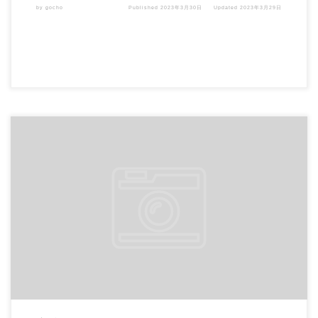
by
gocho
Published
2023年3月30日
Updated
2023年3月29日
VB.NET や C# の開発現場でどの開発環境を使用していますか？ Visual Studio を
[…]