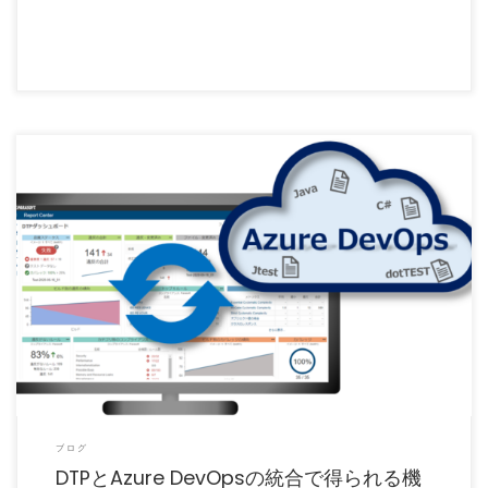
Parasoft DTP（以降、DTP）は、JtestやdotTESTなどの静的解析結果を管理し、品
[…]
ブログ
DTPとAzure DevOpsの統合で得られる機