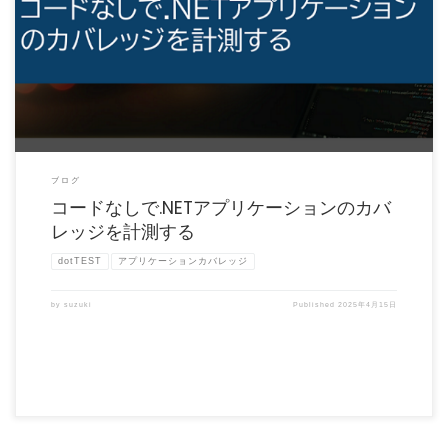
dotTEST の dottestcov を利用するとアプリケーションのソースコードが無い環境で
実行 […]
ブログ
コードなしで.NETアプリケーションのカバ
レッジを計測する
dotTEST
アプリケーションカバレッジ
by
suzuki
Published
2025年4月15日