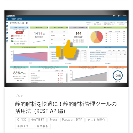
皆さんは、静的解析の結果をどのように管理していますか？静的解析ツールである
ParasoftのJtes […]
ブログ
静的解析を快適に！静的解析管理ツールの
活用法（REST API編）
CI/CD
dotTEST
Jtest
Parasoft DTP
テスト自動化
単体テスト
静的解析