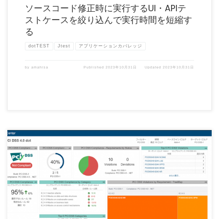
ソースコード修正時に実行するUI・APIテ
ストケースを絞り込んで実行時間を短縮す
る
dotTEST
Jtest
アプリケーションカバレッジ
by
amahisa
Published
2023年10月31日
Updated
2023年10月31日
Parasoftの言語ツール（JtestやdotTEST）には、ソースコードに潜むセキュリティ脆
弱性 […]