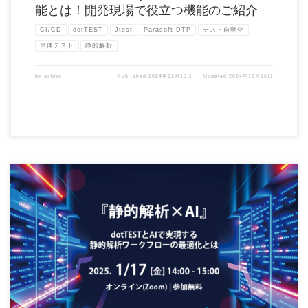
能とは！開発現場で役立つ機能のご紹介
CI/CD
dotTEST
Jtest
Parasoft DTP
テスト自動化
単体テスト
静的解析
by
oshiro
Published
2024年12月16日
Updated
2024年12月16日
2025年1月17日(金) 14時~15時開催！オンラインセミナー 『静的解析×AI』～dotTES
[…]