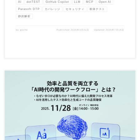
AI
dotTEST
GitHub Copilot
LLM
MCP
Open AI
Parasoft DTP
カバレッジ
セキュリティ
単体テスト
静的解析
by
gocho
Published
2026年3月31日
Updated
2026年7月14日
【効率と品質を両立する「AI時代の開発ワークフロー」とは？】というセミナーを
2025年11月28日に […]