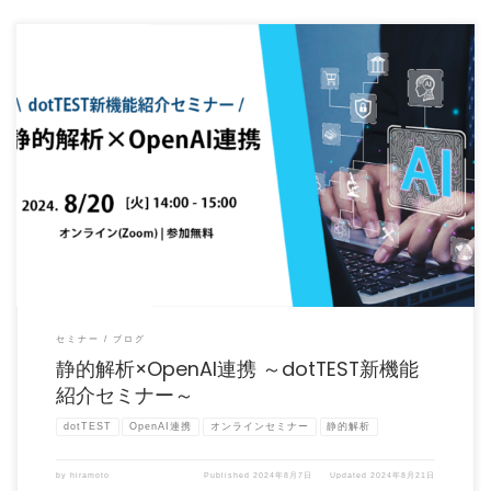
本セミナーの開催は終了しました。 2024年8月20日(火) 14時~15時開催！ 『静的解
析×Op […]
セミナー
ブログ
静的解析×OpenAI連携 ～dotTEST新機能
紹介セミナー～
dotTEST
OpenAI連携
オンラインセミナー
静的解析
by
hiramoto
Published
2024年8月7日
Updated
2024年8月21日