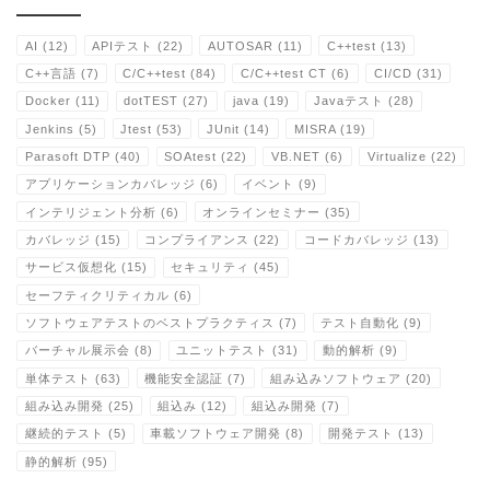
AI
(12)
APIテスト
(22)
AUTOSAR
(11)
C++test
(13)
C++言語
(7)
C/C++test
(84)
C/C++test CT
(6)
CI/CD
(31)
Docker
(11)
dotTEST
(27)
java
(19)
Javaテスト
(28)
Jenkins
(5)
Jtest
(53)
JUnit
(14)
MISRA
(19)
Parasoft DTP
(40)
SOAtest
(22)
VB.NET
(6)
Virtualize
(22)
アプリケーションカバレッジ
(6)
イベント
(9)
インテリジェント分析
(6)
オンラインセミナー
(35)
カバレッジ
(15)
コンプライアンス
(22)
コードカバレッジ
(13)
サービス仮想化
(15)
セキュリティ
(45)
セーフティクリティカル
(6)
ソフトウェアテストのベストプラクティス
(7)
テスト自動化
(9)
バーチャル展示会
(8)
ユニットテスト
(31)
動的解析
(9)
単体テスト
(63)
機能安全認証
(7)
組み込みソフトウェア
(20)
組み込み開発
(25)
組込み
(12)
組込み開発
(7)
継続的テスト
(5)
車載ソフトウェア開発
(8)
開発テスト
(13)
静的解析
(95)