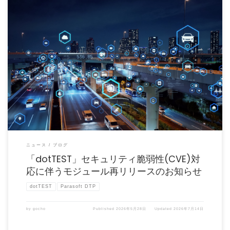
dotTEST のバージョン2024.xおよび2025.xのモジュールにてCVE対応版を再リリー
スい […]
ニュース
ブログ
「dotTEST」セキュリティ脆弱性(CVE)対
応に伴うモジュール再リリースのお知らせ
dotTEST
Parasoft DTP
by
gocho
Published
2026年5月28日
Updated
2026年7月14日