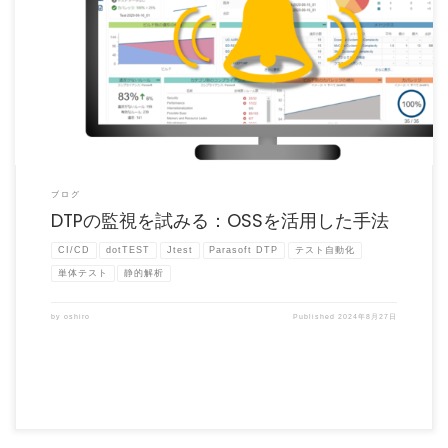
Parasoft DTP（以降、DTP）は、JtestやdotTESTなどの静的解析結果を管理し、品
[…]
ブログ
DTPの監視を試みる：OSSを活用した手法
CI/CD
dotTEST
Jtest
Parasoft DTP
テスト自動化
単体テスト
静的解析
by
oshiro
Published
2024年8月27日