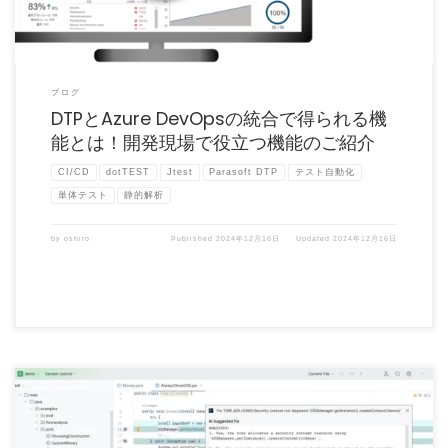
ブログ
DTPとAzure DevOpsの統合で得られる機
能とは！開発現場で役立つ機能のご紹介
CI/CD
dotTEST
Jtest
Parasoft DTP
テスト自動化
単体テスト
静的解析
by
oshiro
Published
2024年12月16日
Updated
2024年12月16日