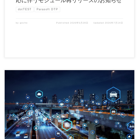
応に伴うモジュール再リリースのお知らせ
dotTEST
Parasoft DTP
by
gocho
Published
2026年5月28日
Updated
2026年7月14日
バージョン2025.xのモジュールにてCVE対応版を再リリースいたしました。 ユーザー
サポートページ […]