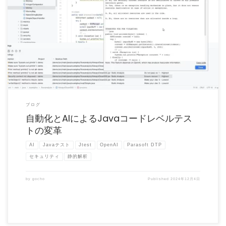
皆さんのJava開発チームは、テストの効率化やコードレベルのテストの手間を減らす
方法を模索しています […]
ブログ
自動化とAIによるJavaコードレベルテス
トの変革
AI
Javaテスト
Jtest
OpenAI
Parasoft DTP
セキュリティ
静的解析
by
gocho
Published
2024年12月4日