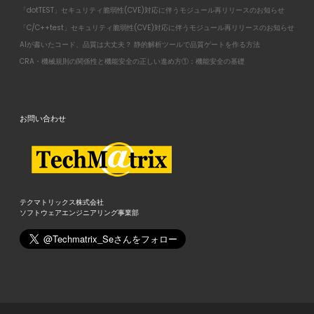
「dotTEST」セキュリティ脆弱性(CVE)対応に伴うモジュール再リリースのお知らせ
「C/C++test」セキュリティ脆弱性(CVE)対応に伴うモジュール再リリースのお知らせ
AIが書いたコード、品質は大丈夫？ 静的解析ツールで品質ゲートを作る方法
CRA・機械規則の関係性と機能安全の正しい進め方①：機能安全の基礎
お問い合わせ
テクマトリックス株式会社
ソフトウェアエンジニアリング事業部