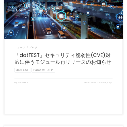
dotTEST のバージョン2025.3.*のモジュールにてCVE対応版を再リリースいたしまし
た。 […]
ニュース
ブログ
「dotTEST」セキュリティ脆弱性(CVE)対
応に伴うモジュール再リリースのお知らせ
dotTEST
Parasoft DTP
by
amahisa
Published
2026年8月6日