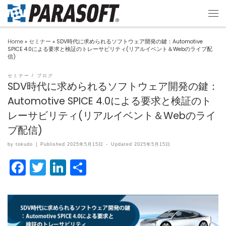
Home
»
セミナー
»
SDV時代に求められるソフトウェア開発の鍵：Automotive
SPICE 4.0による要求と検証のトレーサビリティ(リアルイベント＆Webのライブ配
信)
セミナー
ブログ
SDV時代に求められるソフトウェア開発の鍵：
Automotive SPICE 4.0による要求と検証のト
レーサビリティ(リアルイベント＆Webのライ
ブ配信)
by
tokudo
|
Published
2025年5月15日
-
Updated
2025年5月15日
F
T
Li
共
a
w
n
有
c
itt
k
e
er
e