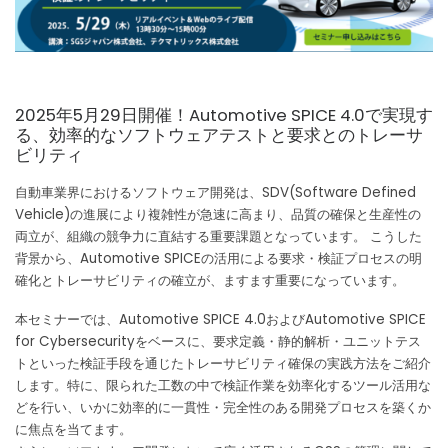
b
dI
o
n
o
k
2025年5月29日開催！Automotive SPICE 4.0で実現す
る、効率的なソフトウェアテストと要求とのトレーサ
ビリティ
自動車業界におけるソフトウェア開発は、SDV(Software Defined
Vehicle)の進展により複雑性が急速に高まり、品質の確保と生産性の
両立が、組織の競争力に直結する重要課題となっています。 こうした
背景から、Automotive SPICEの活用による要求・検証プロセスの明
確化とトレーサビリティの確立が、ますます重要になっています。
本セミナーでは、Automotive SPICE 4.0およびAutomotive SPICE
for Cybersecurityをベースに、要求定義・静的解析・ユニットテス
トといった検証手段を通じたトレーサビリティ確保の実践方法をご紹介
します。特に、限られた工数の中で検証作業を効率化するツール活用な
どを行い、いかに効率的に一貫性・完全性のある開発プロセスを築くか
に焦点を当てます。