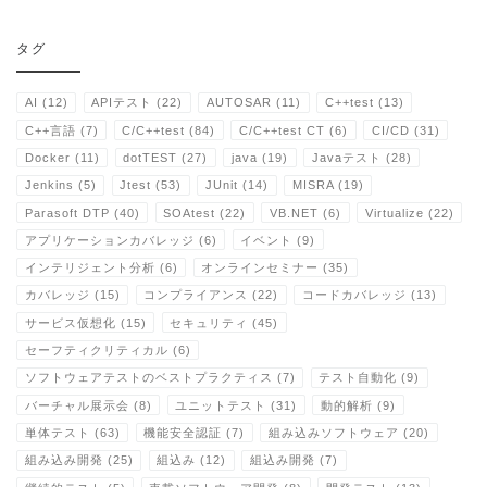
タグ
AI
(12)
APIテスト
(22)
AUTOSAR
(11)
C++test
(13)
C++言語
(7)
C/C++test
(84)
C/C++test CT
(6)
CI/CD
(31)
Docker
(11)
dotTEST
(27)
java
(19)
Javaテスト
(28)
Jenkins
(5)
Jtest
(53)
JUnit
(14)
MISRA
(19)
Parasoft DTP
(40)
SOAtest
(22)
VB.NET
(6)
Virtualize
(22)
アプリケーションカバレッジ
(6)
イベント
(9)
インテリジェント分析
(6)
オンラインセミナー
(35)
カバレッジ
(15)
コンプライアンス
(22)
コードカバレッジ
(13)
サービス仮想化
(15)
セキュリティ
(45)
セーフティクリティカル
(6)
ソフトウェアテストのベストプラクティス
(7)
テスト自動化
(9)
バーチャル展示会
(8)
ユニットテスト
(31)
動的解析
(9)
単体テスト
(63)
機能安全認証
(7)
組み込みソフトウェア
(20)
組み込み開発
(25)
組込み
(12)
組込み開発
(7)