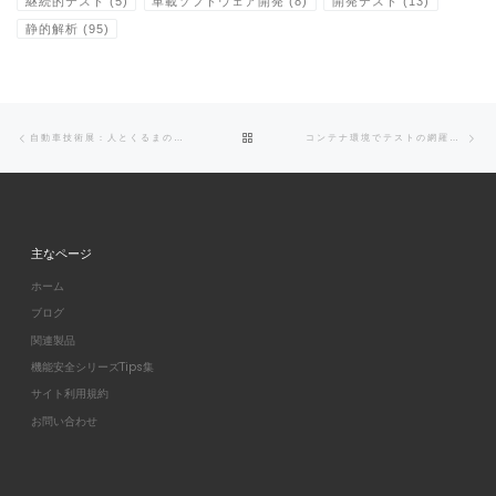
継続的テスト
(5)
車載ソフトウェア開発
(8)
開発テスト
(13)
静的解析
(95)
Post navigation
Previous post
Ne
BACK TO POST LIST
自動車技術展：人とくるまのテクノロジー展2025 ONLINE に出展します。
コンテナ環境でテストの網羅性を確認する
主なページ
ホーム
ブログ
関連製品
機能安全シリーズTips集
サイト利用規約
お問い合わせ