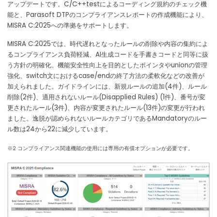
アップデートです。C/C++testによるコーディング規約のチェック機
能と、Parasoft DTPのコンプライアンスレポートの作成機能により、
MISRA C:2025への準拠をサポートします。
MISRA C:2025では、時代遅れとなったルールの削除や内容の集約によ
るコンプライアンス負荷軽減、AI生成コードを手書きコードと同等に扱
う方針の明確化、機能安全性向上を目的としたポインタやunionの管理
強化、switch文におけるcase/endの終了方法の柔軟化などの改善が
加えられました。ガイドラインには、新規ルールの追加(4件)、ルール
削除(2件)、適用されないルール(Disapplied Rules) (1件)、番号が変
更されたルール(3件)、内容が変更されたルール(13件)の変更が行われ
ました。逸脱が認められないルールカテゴリであるMandatoryのルー
ル数は24から22に減少しています。
※2 コンプライアンス関連機能の使用には専用の有償オプションが必要です。