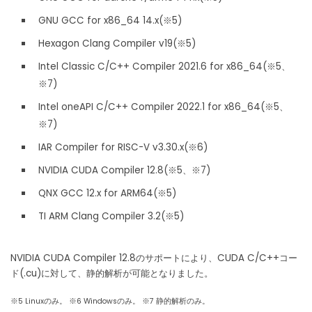
GNU GCC for x86_64 14.x(※5)
Hexagon Clang Compiler v19(※5)
Intel Classic C/C++ Compiler 2021.6 for x86_64(※5、
※7)
Intel oneAPI C/C++ Compiler 2022.1 for x86_64(※5、
※7)
IAR Compiler for RISC-V v3.30.x(※6)
NVIDIA CUDA Compiler 12.8(※5、※7)
QNX GCC 12.x for ARM64(※5)
TI ARM Clang Compiler 3.2(※5)
NVIDIA CUDA Compiler 12.8のサポートにより、CUDA C/C++コー
ド(.cu)に対して、静的解析が可能となりました。
※5 Linuxのみ。 ※6 Windowsのみ。 ※7 静的解析のみ。