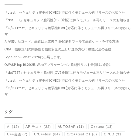
「Jtest」セキュリティ脆弱性(CVE)対応に伴うモジュール再リリースのお知らせ
「dotTEST」セキュリティ脆弱性(CVE)対応に伴うモジュール再リリースのお知らせ
「C/C++test」セキュリティ脆弱性(CVE)対応に伴うモジュール再リリースのお知ら
せ
AIが書いたコード、品質は大丈夫？ 静的解析ツールで品質ゲートを作る方法
CRA・機械規則の関係性と機能安全の正しい進め方①：機能安全の基礎
EdgeTech+ West 2026に出展します。
OWASP Top 10:2025: Webアプリケーション脆弱性リスト最新版の解説
「dotTEST」セキュリティ脆弱性(CVE)対応に伴うモジュール再リリースのお知らせ
「Jtest」セキュリティ脆弱性(CVE)対応に伴うモジュール再リリースのお知らせ
「C/C++test」セキュリティ脆弱性(CVE)対応に伴うモジュール再リリースのお知ら
せ
タグ
AI
(12)
APIテスト
(22)
AUTOSAR
(11)
C++test
(13)
C++言語
(7)
C/C++test
(84)
C/C++test CT
(6)
CI/CD
(31)