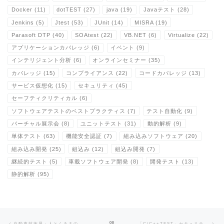
Docker
(11)
dotTEST
(27)
java
(19)
Javaテスト
(28)
Jenkins
(5)
Jtest
(53)
JUnit
(14)
MISRA
(19)
Parasoft DTP
(40)
SOAtest
(22)
VB.NET
(6)
Virtualize
(22)
アプリケーションカバレッジ
(6)
イベント
(9)
インテリジェント分析
(6)
オンラインセミナー
(35)
カバレッジ
(15)
コンプライアンス
(22)
コードカバレッジ
(13)
サービス仮想化
(15)
セキュリティ
(45)
セーフティクリティカル
(6)
ソフトウェアテストのベストプラクティス
(7)
テスト自動化
(9)
バーチャル展示会
(8)
ユニットテスト
(31)
動的解析
(9)
単体テスト
(63)
機能安全認証
(7)
組み込みソフトウェア
(20)
組み込み開発
(25)
組込み
(12)
組込み開発
(7)
継続的テスト
(5)
車載ソフトウェア開発
(8)
開発テスト
(13)
静的解析
(95)
Post navigation
Previous post
Ne
BACK TO POST LIST
自動車技術展：人とくるまのテクノロジー展2026 ONLINE に出展します。
「C/C++TEST」セキュリティ脆弱性(CVE)対応に伴うモジュール再リリースのお知らせ