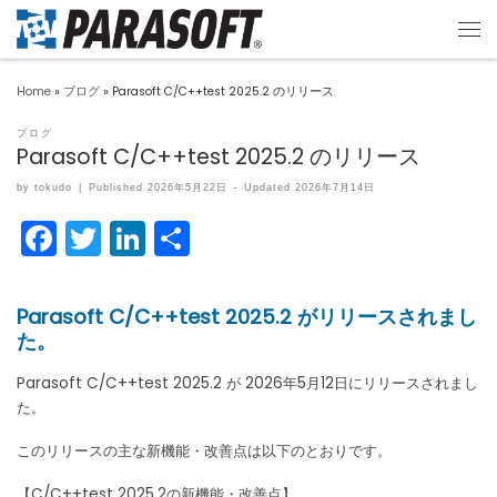
Home
»
ブログ
»
Parasoft C/C++test 2025.2 のリリース
ブログ
Parasoft C/C++test 2025.2 のリリース
by
tokudo
|
Published
2026年5月22日
-
Updated
2026年7月14日
F
T
Li
共
a
w
n
有
c
itt
k
Parasoft C/C++test 2025.2 がリリースされまし
e
er
e
た。
b
dI
Parasoft C/C++test 2025.2 が 2026年5月12日にリリースされまし
o
n
た。
o
このリリースの主な新機能・改善点は以下のとおりです。
k
【C/C++test 2025.2の新機能・改善点】