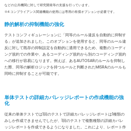
などの公共機関に対して研究開発等の支援を行っています。
※4 コンプライアンス関連機能の使用には専用の有償オプションが必要です。
静的解析の抑制機能の強化
テストコンフィギュレーションに「同等のルール違反を自動的に抑制す
る」が追加されました。このオプションを使用すると、同等のルール違
反に対して既存の抑制設定を自動的に適用できるため、複数のコーディ
ング規約での作業や、あるコーディング規約から別のコーディング規約
への移行が容易になります。例えば、あるAUTOSARのルールを抑制し
た際、同等の解析ロジックを持つルールと判断されたMISRAのルールも
同時に抑制することが可能です。
単体テストの詳細カバレッジレポートの作成機能の強
化
従来の単体テストでは1回のテストで詳細カバレッジレポートは1種類の
みしか作成できませんでしたが、1回のテストで複数種類の詳細カバレ
ッジレポートを作成できるようになりました。これにより、レポート作