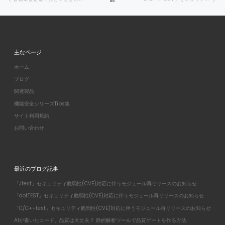
主なページ
ホーム
ブログ
関連製品
機能安全シリーズTips集
サイト利用規約
お問い合わせ
最近のブログ記事
「Jtest」セキュリティ脆弱性(CVE)対応に伴うモジュール再リリースのお知らせ
「dotTEST」セキュリティ脆弱性(CVE)対応に伴うモジュール再リリースのお知らせ
「C/C++test」セキュリティ脆弱性(CVE)対応に伴うモジュール再リリースのお知らせ
AIが書いたコード、品質は大丈夫？ 静的解析ツールで品質ゲートを作る方法