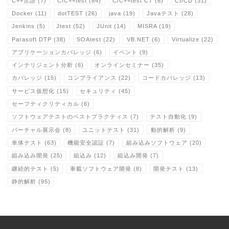
C++言語
(7)
C/C++test
(84)
C/C++test CT
(6)
CI/CD
(31)
Docker
(11)
dotTEST
(26)
java
(19)
Javaテスト
(28)
Jenkins
(5)
Jtest
(52)
JUnit
(14)
MISRA
(19)
Parasoft DTP
(38)
SOAtest
(22)
VB.NET
(6)
Virtualize
(22)
アプリケーションカバレッジ
(6)
イベント
(9)
インテリジェント分析
(6)
オンラインセミナー
(35)
カバレッジ
(15)
コンプライアンス
(22)
コードカバレッジ
(13)
サービス仮想化
(15)
セキュリティ
(45)
セーフティクリティカル
(6)
ソフトウェアテストのベストプラクティス
(7)
テスト自動化
(9)
バーチャル展示会
(8)
ユニットテスト
(31)
動的解析
(9)
単体テスト
(63)
機能安全認証
(7)
組み込みソフトウェア
(20)
組み込み開発
(25)
組込み
(12)
組込み開発
(7)
継続的テスト
(5)
車載ソフトウェア開発
(8)
開発テスト
(13)
静的解析
(95)