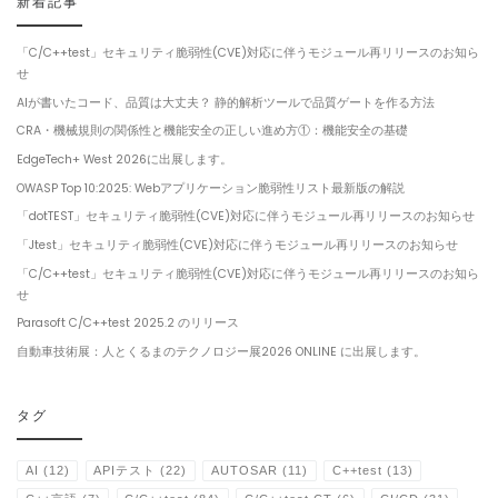
新着記事
「C/C++test」セキュリティ脆弱性(CVE)対応に伴うモジュール再リリースのお知ら
せ
AIが書いたコード、品質は大丈夫？ 静的解析ツールで品質ゲートを作る方法
CRA・機械規則の関係性と機能安全の正しい進め方①：機能安全の基礎
EdgeTech+ West 2026に出展します。
OWASP Top 10:2025: Webアプリケーション脆弱性リスト最新版の解説
「dotTEST」セキュリティ脆弱性(CVE)対応に伴うモジュール再リリースのお知らせ
「Jtest」セキュリティ脆弱性(CVE)対応に伴うモジュール再リリースのお知らせ
「C/C++test」セキュリティ脆弱性(CVE)対応に伴うモジュール再リリースのお知ら
せ
Parasoft C/C++test 2025.2 のリリース
自動車技術展：人とくるまのテクノロジー展2026 ONLINE に出展します。
タグ
AI
(12)
APIテスト
(22)
AUTOSAR
(11)
C++test
(13)