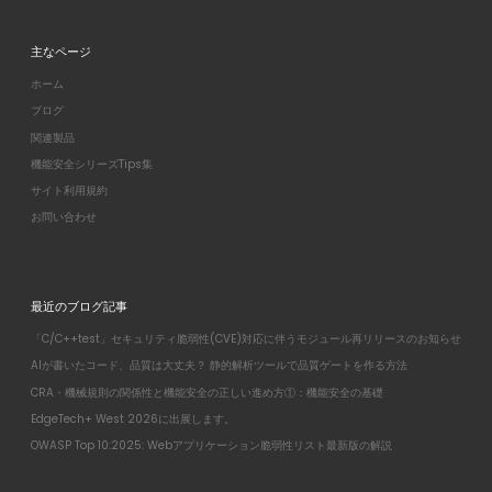
主なページ
ホーム
ブログ
関連製品
機能安全シリーズTips集
サイト利用規約
お問い合わせ
最近のブログ記事
「C/C++test」セキュリティ脆弱性(CVE)対応に伴うモジュール再リリースのお知らせ
AIが書いたコード、品質は大丈夫？ 静的解析ツールで品質ゲートを作る方法
CRA・機械規則の関係性と機能安全の正しい進め方①：機能安全の基礎
EdgeTech+ West 2026に出展します。
OWASP Top 10:2025: Webアプリケーション脆弱性リスト最新版の解説