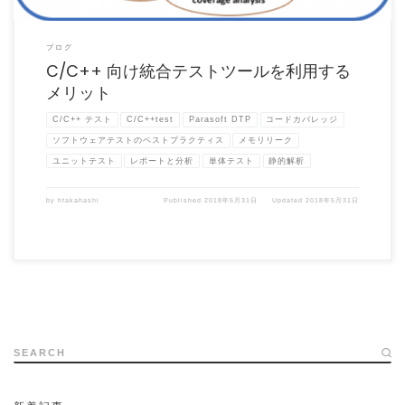
ブログ
C/C++ 向け統合テストツールを利用する
メリット
C/C++ テスト
C/C++test
Parasoft DTP
コードカバレッジ
ソフトウェアテストのベストプラクティス
メモリリーク
ユニットテスト
レポートと分析
単体テスト
静的解析
by
htakahashi
Published
2018年5月31日
Updated
2018年5月31日
SEARCH