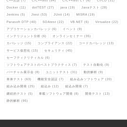
C++言語
(7)
C/C++test
(84)
C/C++test CT
(6)
CI/CD
(31)
Docker
(11)
dotTEST
(27)
java
(19)
Javaテスト
(28)
Jenkins
(5)
Jtest
(53)
JUnit
(14)
MISRA
(19)
Parasoft DTP
(40)
SOAtest
(22)
VB.NET
(6)
Virtualize
(22)
アプリケーションカバレッジ
(6)
イベント
(9)
インテリジェント分析
(6)
オンラインセミナー
(35)
カバレッジ
(15)
コンプライアンス
(22)
コードカバレッジ
(13)
サービス仮想化
(15)
セキュリティ
(45)
セーフティクリティカル
(6)
ソフトウェアテストのベストプラクティス
(7)
テスト自動化
(9)
バーチャル展示会
(8)
ユニットテスト
(31)
動的解析
(9)
単体テスト
(63)
機能安全認証
(7)
組み込みソフトウェア
(20)
組み込み開発
(25)
組込み
(12)
組込み開発
(7)
継続的テスト
(5)
車載ソフトウェア開発
(8)
開発テスト
(13)
静的解析
(95)