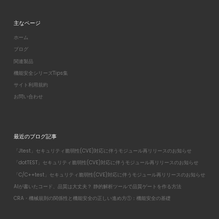
主なページ
ホーム
ブログ
関連製品
機能安全シリーズTips集
サイト利用規約
お問い合わせ
最近のブログ記事
「Jtest」セキュリティ脆弱性(CVE)対応に伴うモジュール再リリースのお知らせ
「dotTEST」セキュリティ脆弱性(CVE)対応に伴うモジュール再リリースのお知らせ
「C/C++test」セキュリティ脆弱性(CVE)対応に伴うモジュール再リリースのお知らせ
AIが書いたコード、品質は大丈夫？ 静的解析ツールで品質ゲートを作る方法
CRA・機械規則の関係性と機能安全の正しい進め方①：機能安全の基礎