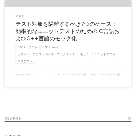
ブログ
テスト対象を隔離するべき7つのケース：
効率的なユニットテストのための C言語お
よびC++言語のモック化
C/C++ テスト
C/C++test
ソフトウェアテストのベストプラクティス
モック
ユニットテスト
単体テスト
by
htakahashi
Published
2018年8月16日
Updated
2018年8月16日
SEARCH