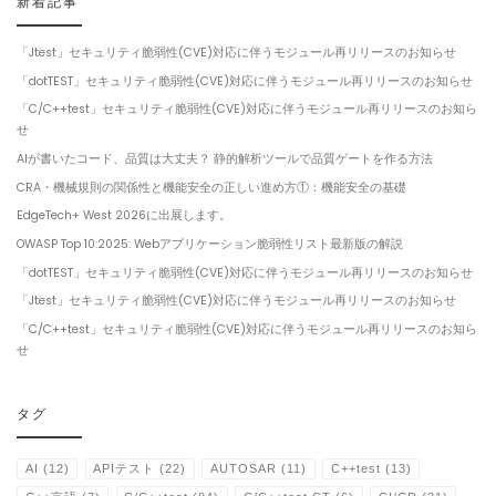
新着記事
「Jtest」セキュリティ脆弱性(CVE)対応に伴うモジュール再リリースのお知らせ
「dotTEST」セキュリティ脆弱性(CVE)対応に伴うモジュール再リリースのお知らせ
「C/C++test」セキュリティ脆弱性(CVE)対応に伴うモジュール再リリースのお知ら
せ
AIが書いたコード、品質は大丈夫？ 静的解析ツールで品質ゲートを作る方法
CRA・機械規則の関係性と機能安全の正しい進め方①：機能安全の基礎
EdgeTech+ West 2026に出展します。
OWASP Top 10:2025: Webアプリケーション脆弱性リスト最新版の解説
「dotTEST」セキュリティ脆弱性(CVE)対応に伴うモジュール再リリースのお知らせ
「Jtest」セキュリティ脆弱性(CVE)対応に伴うモジュール再リリースのお知らせ
「C/C++test」セキュリティ脆弱性(CVE)対応に伴うモジュール再リリースのお知ら
せ
タグ
AI
(12)
APIテスト
(22)
AUTOSAR
(11)
C++test
(13)