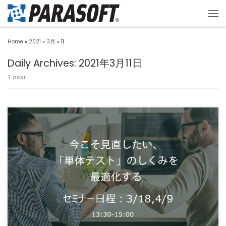
Home
»
2021
»
3月
»
11
Daily Archives:
2021年3月11日
1 post
単体テストを定着させるための３つのファクターと開発者の大きな味方、テストツー
ルの最新トレンドをご紹介 […]