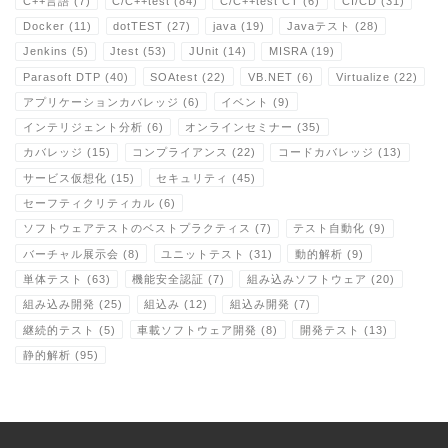
C++言語
(7)
C/C++test
(84)
C/C++test CT
(6)
CI/CD
(31)
Docker
(11)
dotTEST
(27)
java
(19)
Javaテスト
(28)
Jenkins
(5)
Jtest
(53)
JUnit
(14)
MISRA
(19)
Parasoft DTP
(40)
SOAtest
(22)
VB.NET
(6)
Virtualize
(22)
アプリケーションカバレッジ
(6)
イベント
(9)
インテリジェント分析
(6)
オンラインセミナー
(35)
カバレッジ
(15)
コンプライアンス
(22)
コードカバレッジ
(13)
サービス仮想化
(15)
セキュリティ
(45)
セーフティクリティカル
(6)
ソフトウェアテストのベストプラクティス
(7)
テスト自動化
(9)
バーチャル展示会
(8)
ユニットテスト
(31)
動的解析
(9)
単体テスト
(63)
機能安全認証
(7)
組み込みソフトウェア
(20)
組み込み開発
(25)
組込み
(12)
組込み開発
(7)
継続的テスト
(5)
車載ソフトウェア開発
(8)
開発テスト
(13)
静的解析
(95)