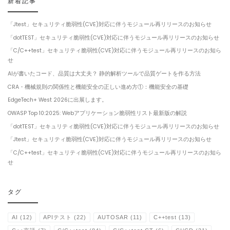
新着記事
「Jtest」セキュリティ脆弱性(CVE)対応に伴うモジュール再リリースのお知らせ
「dotTEST」セキュリティ脆弱性(CVE)対応に伴うモジュール再リリースのお知らせ
「C/C++test」セキュリティ脆弱性(CVE)対応に伴うモジュール再リリースのお知ら
せ
AIが書いたコード、品質は大丈夫？ 静的解析ツールで品質ゲートを作る方法
CRA・機械規則の関係性と機能安全の正しい進め方①：機能安全の基礎
EdgeTech+ West 2026に出展します。
OWASP Top 10:2025: Webアプリケーション脆弱性リスト最新版の解説
「dotTEST」セキュリティ脆弱性(CVE)対応に伴うモジュール再リリースのお知らせ
「Jtest」セキュリティ脆弱性(CVE)対応に伴うモジュール再リリースのお知らせ
「C/C++test」セキュリティ脆弱性(CVE)対応に伴うモジュール再リリースのお知ら
せ
タグ
AI
(12)
APIテスト
(22)
AUTOSAR
(11)
C++test
(13)