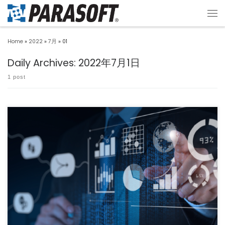
Home
»
2022
»
7月
»
01
Daily Archives:
2022年7月1日
1 post
車載ソフトウェア開発においてDevOps成功のカギを握るのは？ 昨今の自動車業界に
おいてCASEやM […]