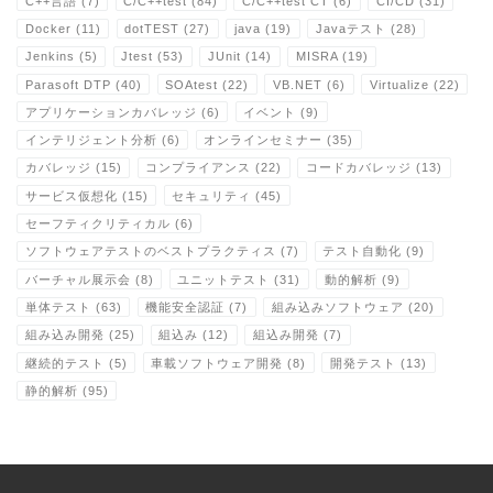
C++言語
(7)
C/C++test
(84)
C/C++test CT
(6)
CI/CD
(31)
Docker
(11)
dotTEST
(27)
java
(19)
Javaテスト
(28)
Jenkins
(5)
Jtest
(53)
JUnit
(14)
MISRA
(19)
Parasoft DTP
(40)
SOAtest
(22)
VB.NET
(6)
Virtualize
(22)
アプリケーションカバレッジ
(6)
イベント
(9)
インテリジェント分析
(6)
オンラインセミナー
(35)
カバレッジ
(15)
コンプライアンス
(22)
コードカバレッジ
(13)
サービス仮想化
(15)
セキュリティ
(45)
セーフティクリティカル
(6)
ソフトウェアテストのベストプラクティス
(7)
テスト自動化
(9)
バーチャル展示会
(8)
ユニットテスト
(31)
動的解析
(9)
単体テスト
(63)
機能安全認証
(7)
組み込みソフトウェア
(20)
組み込み開発
(25)
組込み
(12)
組込み開発
(7)
継続的テスト
(5)
車載ソフトウェア開発
(8)
開発テスト
(13)
静的解析
(95)