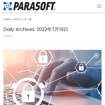
Home
»
2022
»
7月
»
19
Daily Archives:
2022年7月19日
1 post
サイバー攻撃の脅威にどのように対策すべきか？ 自動車のコネクティッド化、スマー
ト化が進むと同時に、車 […]