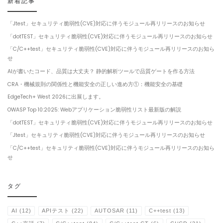
新着記事
「Jtest」セキュリティ脆弱性(CVE)対応に伴うモジュール再リリースのお知らせ
「dotTEST」セキュリティ脆弱性(CVE)対応に伴うモジュール再リリースのお知らせ
「C/C++test」セキュリティ脆弱性(CVE)対応に伴うモジュール再リリースのお知ら
せ
AIが書いたコード、品質は大丈夫？ 静的解析ツールで品質ゲートを作る方法
CRA・機械規則の関係性と機能安全の正しい進め方①：機能安全の基礎
EdgeTech+ West 2026に出展します。
OWASP Top 10:2025: Webアプリケーション脆弱性リスト最新版の解説
「dotTEST」セキュリティ脆弱性(CVE)対応に伴うモジュール再リリースのお知らせ
「Jtest」セキュリティ脆弱性(CVE)対応に伴うモジュール再リリースのお知らせ
「C/C++test」セキュリティ脆弱性(CVE)対応に伴うモジュール再リリースのお知ら
せ
タグ
AI
(12)
APIテスト
(22)
AUTOSAR
(11)
C++test
(13)