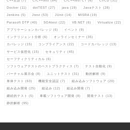
C++言語
(7)
C/C++test
(84)
C/C++test CT
(6)
CI/CD
(31)
Docker
(11)
dotTEST
(27)
java
(19)
Javaテスト
(28)
Jenkins
(5)
Jtest
(53)
JUnit
(14)
MISRA
(19)
Parasoft DTP
(40)
SOAtest
(22)
VB.NET
(6)
Virtualize
(22)
アプリケーションカバレッジ
(6)
イベント
(9)
インテリジェント分析
(6)
オンラインセミナー
(35)
カバレッジ
(15)
コンプライアンス
(22)
コードカバレッジ
(13)
サービス仮想化
(15)
セキュリティ
(45)
セーフティクリティカル
(6)
ソフトウェアテストのベストプラクティス
(7)
テスト自動化
(9)
バーチャル展示会
(8)
ユニットテスト
(31)
動的解析
(9)
単体テスト
(63)
機能安全認証
(7)
組み込みソフトウェア
(20)
組み込み開発
(25)
組込み
(12)
組込み開発
(7)
継続的テスト
(5)
車載ソフトウェア開発
(8)
開発テスト
(13)
静的解析
(95)