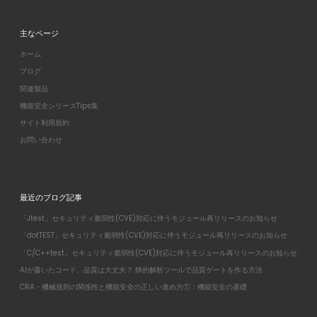
主なページ
ホーム
ブログ
関連製品
機能安全シリーズTips集
サイト利用規約
お問い合わせ
最近のブログ記事
「Jtest」セキュリティ脆弱性(CVE)対応に伴うモジュール再リリースのお知らせ
「dotTEST」セキュリティ脆弱性(CVE)対応に伴うモジュール再リリースのお知らせ
「C/C++test」セキュリティ脆弱性(CVE)対応に伴うモジュール再リリースのお知らせ
AIが書いたコード、品質は大丈夫？ 静的解析ツールで品質ゲートを作る方法
CRA・機械規則の関係性と機能安全の正しい進め方①：機能安全の基礎