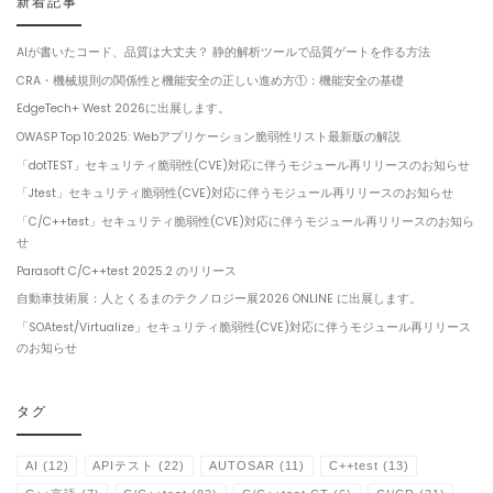
新着記事
AIが書いたコード、品質は大丈夫？ 静的解析ツールで品質ゲートを作る方法
CRA・機械規則の関係性と機能安全の正しい進め方①：機能安全の基礎
EdgeTech+ West 2026に出展します。
OWASP Top 10:2025: Webアプリケーション脆弱性リスト最新版の解説
「dotTEST」セキュリティ脆弱性(CVE)対応に伴うモジュール再リリースのお知らせ
「Jtest」セキュリティ脆弱性(CVE)対応に伴うモジュール再リリースのお知らせ
「C/C++test」セキュリティ脆弱性(CVE)対応に伴うモジュール再リリースのお知ら
せ
Parasoft C/C++test 2025.2 のリリース
自動車技術展：人とくるまのテクノロジー展2026 ONLINE に出展します。
「SOAtest/Virtualize」セキュリティ脆弱性(CVE)対応に伴うモジュール再リリース
のお知らせ
タグ
AI
(12)
APIテスト
(22)
AUTOSAR
(11)
C++test
(13)