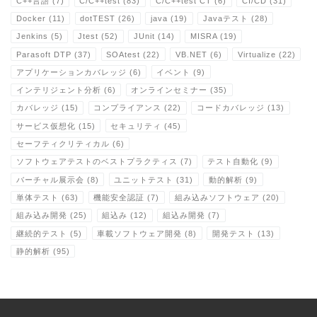
C++言語
(7)
C/C++test
(83)
C/C++test CT
(6)
CI/CD
(31)
Docker
(11)
dotTEST
(26)
java
(19)
Javaテスト
(28)
Jenkins
(5)
Jtest
(52)
JUnit
(14)
MISRA
(19)
Parasoft DTP
(37)
SOAtest
(22)
VB.NET
(6)
Virtualize
(22)
アプリケーションカバレッジ
(6)
イベント
(9)
インテリジェント分析
(6)
オンラインセミナー
(35)
カバレッジ
(15)
コンプライアンス
(22)
コードカバレッジ
(13)
サービス仮想化
(15)
セキュリティ
(45)
セーフティクリティカル
(6)
ソフトウェアテストのベストプラクティス
(7)
テスト自動化
(9)
バーチャル展示会
(8)
ユニットテスト
(31)
動的解析
(9)
単体テスト
(63)
機能安全認証
(7)
組み込みソフトウェア
(20)
組み込み開発
(25)
組込み
(12)
組込み開発
(7)
継続的テスト
(5)
車載ソフトウェア開発
(8)
開発テスト
(13)
静的解析
(95)