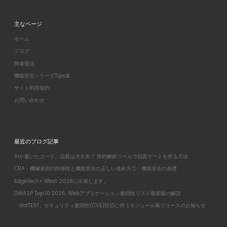
主なページ
ホーム
ブログ
関連製品
機能安全シリーズTips集
サイト利用規約
お問い合わせ
最近のブログ記事
AIが書いたコード、品質は大丈夫？ 静的解析ツールで品質ゲートを作る方法
CRA・機械規則の関係性と機能安全の正しい進め方①：機能安全の基礎
EdgeTech+ West 2026に出展します。
OWASP Top 10:2025: Webアプリケーション脆弱性リスト最新版の解説
「dotTEST」セキュリティ脆弱性(CVE)対応に伴うモジュール再リリースのお知らせ