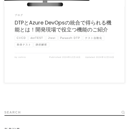
ブログ
DTPとAzure DevOpsの統合で得られる機
能とは！開発現場で役立つ機能のご紹介
CI/CD
dotTEST
Jtest
Parasoft DTP
テスト自動化
単体テスト
静的解析
by
oshiro
Published
2024年12月16日
Updated
2024年12月16日
SEARCH