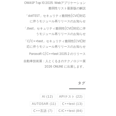
OWASP Top 10:2025: Webアプリケーション
脆弱性リスト最新版の解説
「dotTEST」セキュリティ脆弱性(CVE)対応
に伴うモジュール再リリースのお知らせ
「Jtest」セキュリティ脆弱性(CVE)対応に伴
うモジュール再リリースのお知らせ
「C/C++test」セキュリティ脆弱性(CVE)対
応に伴うモジュール再リリースのお知らせ
Parasoft C/C++test 2025.2 のリリース
自動車技術展：人とくるまのテクノロジー展
2026 ONLINE に出展します。
タグ
AI
(12)
APIテスト
(22)
AUTOSAR
(11)
C++test
(13)
C++言語
(7)
C/C++test
(84)