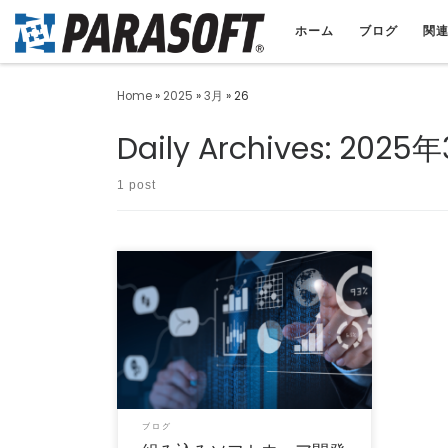
ホーム
ブログ
関
Home
»
2025
»
3月
»
26
Daily Archives:
2025年
1 post
いま注目される「モダン開発ワークフロー」
の手法を解説 昨今のソフトウェア開発では、
リリーススピードを […]
ブログ