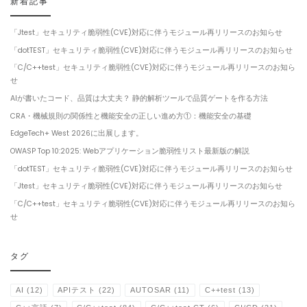
新着記事
「Jtest」セキュリティ脆弱性(CVE)対応に伴うモジュール再リリースのお知らせ
「dotTEST」セキュリティ脆弱性(CVE)対応に伴うモジュール再リリースのお知らせ
「C/C++test」セキュリティ脆弱性(CVE)対応に伴うモジュール再リリースのお知ら
せ
AIが書いたコード、品質は大丈夫？ 静的解析ツールで品質ゲートを作る方法
CRA・機械規則の関係性と機能安全の正しい進め方①：機能安全の基礎
EdgeTech+ West 2026に出展します。
OWASP Top 10:2025: Webアプリケーション脆弱性リスト最新版の解説
「dotTEST」セキュリティ脆弱性(CVE)対応に伴うモジュール再リリースのお知らせ
「Jtest」セキュリティ脆弱性(CVE)対応に伴うモジュール再リリースのお知らせ
「C/C++test」セキュリティ脆弱性(CVE)対応に伴うモジュール再リリースのお知ら
せ
タグ
AI
(12)
APIテスト
(22)
AUTOSAR
(11)
C++test
(13)