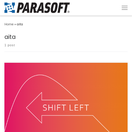
Home
»
aita
aita
1 post
テクマトリックス株式会社の会田です。 アジャイル開発やDevOps、セキュリティ脆
弱性検証などでよく […]