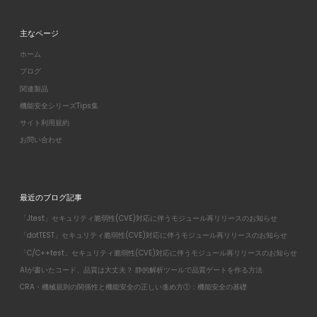
主なページ
ホーム
ブログ
関連製品
機能安全シリーズTips集
サイト利用規約
お問い合わせ
最近のブログ記事
「Jtest」セキュリティ脆弱性(CVE)対応に伴うモジュール再リリースのお知らせ
「dotTEST」セキュリティ脆弱性(CVE)対応に伴うモジュール再リリースのお知らせ
「C/C++test」セキュリティ脆弱性(CVE)対応に伴うモジュール再リリースのお知らせ
AIが書いたコード、品質は大丈夫？ 静的解析ツールで品質ゲートを作る方法
CRA・機械規則の関係性と機能安全の正しい進め方①：機能安全の基礎