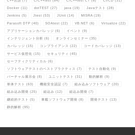
C++言語
(7)
C/C++test
(84)
C/C++test CT
(6)
CI/CD
(31)
Docker
(11)
dotTEST
(27)
java
(19)
Javaテスト
(28)
Jenkins
(5)
Jtest
(53)
JUnit
(14)
MISRA
(19)
Parasoft DTP
(40)
SOAtest
(22)
VB.NET
(6)
Virtualize
(22)
アプリケーションカバレッジ
(6)
イベント
(9)
インテリジェント分析
(6)
オンラインセミナー
(35)
カバレッジ
(15)
コンプライアンス
(22)
コードカバレッジ
(13)
サービス仮想化
(15)
セキュリティ
(45)
セーフティクリティカル
(6)
ソフトウェアテストのベストプラクティス
(7)
テスト自動化
(9)
バーチャル展示会
(8)
ユニットテスト
(31)
動的解析
(9)
単体テスト
(63)
機能安全認証
(7)
組み込みソフトウェア
(20)
組み込み開発
(25)
組込み
(12)
組込み開発
(7)
継続的テスト
(5)
車載ソフトウェア開発
(8)
開発テスト
(13)
静的解析
(95)