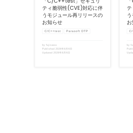
「C/C++test」セキュリ
「
ティ脆弱性(CVE)対応に伴
テ
うモジュール再リリースの
う
お知らせ
お
C/C++test
Parasoft DTP
C/
by
fujisawa
by
f
Published
2026年8月6日
Publ
Updated
2026年8月6日
Upd