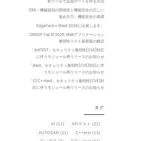
析ツールで品質ゲートを作る方法
CRA・機械規則の関係性と機能安全の正しい
進め方①：機能安全の基礎
EdgeTech+ West 2026に出展します。
OWASP Top 10:2025: Webアプリケーション
脆弱性リスト最新版の解説
「dotTEST」セキュリティ脆弱性(CVE)対応
に伴うモジュール再リリースのお知らせ
「Jtest」セキュリティ脆弱性(CVE)対応に伴
うモジュール再リリースのお知らせ
「C/C++test」セキュリティ脆弱性(CVE)対
応に伴うモジュール再リリースのお知らせ
タグ
AI
(12)
APIテスト
(22)
AUTOSAR
(11)
C++test
(13)