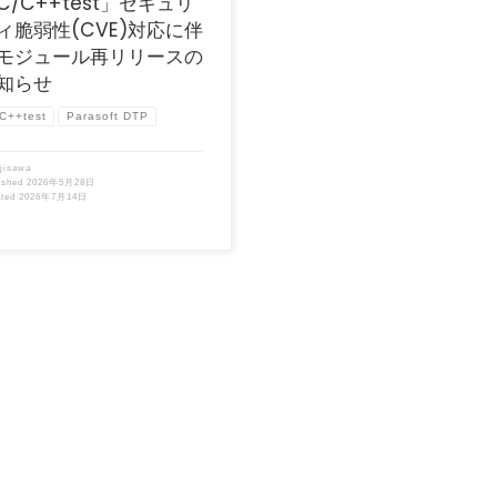
C/C++test」セキュリ
ィ脆弱性(CVE)対応に伴
モジュール再リリースの
知らせ
C++test
Parasoft DTP
ujisawa
ished
2026年5月28日
ated
2026年7月14日