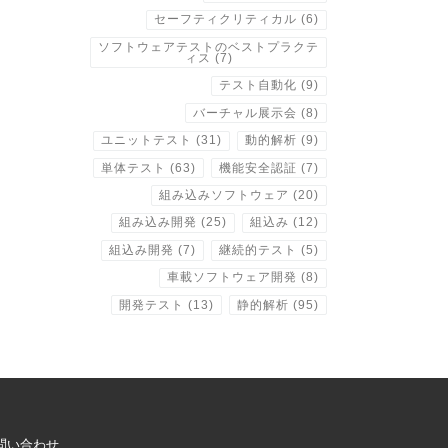
セーフティクリティカル
(6)
ソフトウェアテストのベストプラクテ
ィス
(7)
テスト自動化
(9)
バーチャル展示会
(8)
ユニットテスト
(31)
動的解析
(9)
単体テスト
(63)
機能安全認証
(7)
組み込みソフトウェア
(20)
組み込み開発
(25)
組込み
(12)
組込み開発
(7)
継続的テスト
(5)
車載ソフトウェア開発
(8)
開発テスト
(13)
静的解析
(95)
問い合わせ