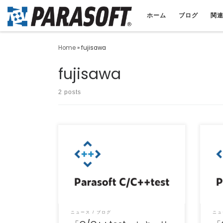
ホーム
ブログ
関
Home
»
fujisawa
fujisawa
2 posts
バージョン2025.2のモジュールにてCVE対
※20
応版をリリースいたしました。 ユーザーサポ
対象
ートページに […]
【C/C
ニュース
ブログ
ニュ