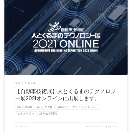
2021年5月26日(水)～7月30日(金)に開催される「人とくるまのテクノロジー展2021
オンラ […]
ブログ
展示会
【自動車技術展】人とくるまのテクノロジ
ー展2021オンラインに出展します。
AUTOSAR
C/C++test
MISRA
オンラインイベント
セキュリティ
組み込み開発
by
tokudo
Published
2021年5月10日