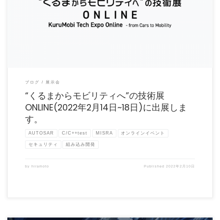
2022年2月14日(月)～2月18日(金)に開催される“くるまからモビリティへ”の技術展
ONLI […]
ブログ
展示会
“くるまからモビリティへ”の技術展
ONLINE(2022年2月14日~18日)に出展しま
す。
AUTOSAR
C/C++test
MISRA
オンラインイベント
セキュリティ
組み込み開発
by
hiramoto
Published
2022年2月10日