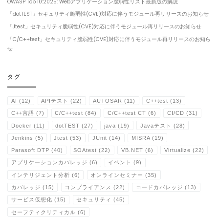
OWASP Top 10:2025: Webアプリケーション脆弱性リスト最新版の解説
「dotTEST」セキュリティ脆弱性(CVE)対応に伴うモジュール再リリースのお知らせ
「Jtest」セキュリティ脆弱性(CVE)対応に伴うモジュール再リリースのお知らせ
「C/C++test」セキュリティ脆弱性(CVE)対応に伴うモジュール再リリースのお知ら
せ
タグ
AI
(12)
APIテスト
(22)
AUTOSAR
(11)
C++test
(13)
C++言語
(7)
C/C++test
(84)
C/C++test CT
(6)
CI/CD
(31)
Docker
(11)
dotTEST
(27)
java
(19)
Javaテスト
(28)
Jenkins
(5)
Jtest
(53)
JUnit
(14)
MISRA
(19)
Parasoft DTP
(40)
SOAtest
(22)
VB.NET
(6)
Virtualize
(22)
アプリケーションカバレッジ
(6)
イベント
(9)
インテリジェント分析
(6)
オンラインセミナー
(35)
カバレッジ
(15)
コンプライアンス
(22)
コードカバレッジ
(13)
サービス仮想化
(15)
セキュリティ
(45)
セーフティクリティカル
(6)