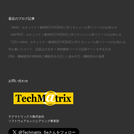
最近のブログ記事
「Jtest」セキュリティ脆弱性(CVE)対応に伴うモジュール再リリースのお知らせ
「dotTEST」セキュリティ脆弱性(CVE)対応に伴うモジュール再リリースのお知らせ
「C/C++test」セキュリティ脆弱性(CVE)対応に伴うモジュール再リリースのお知らせ
AIが書いたコード、品質は大丈夫？ 静的解析ツールで品質ゲートを作る方法
CRA・機械規則の関係性と機能安全の正しい進め方①：機能安全の基礎
お問い合わせ
テクマトリックス株式会社
ソフトウェアエンジニアリング事業部