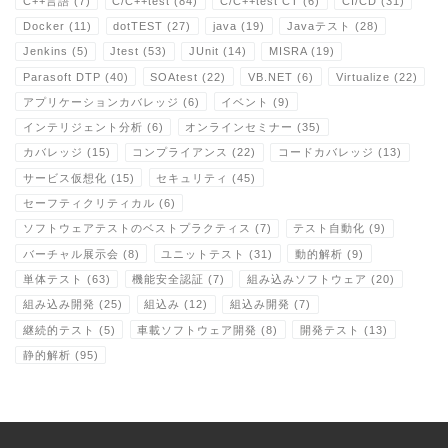
C++言語
(7)
C/C++test
(84)
C/C++test CT
(6)
CI/CD
(31)
Docker
(11)
dotTEST
(27)
java
(19)
Javaテスト
(28)
Jenkins
(5)
Jtest
(53)
JUnit
(14)
MISRA
(19)
Parasoft DTP
(40)
SOAtest
(22)
VB.NET
(6)
Virtualize
(22)
アプリケーションカバレッジ
(6)
イベント
(9)
インテリジェント分析
(6)
オンラインセミナー
(35)
カバレッジ
(15)
コンプライアンス
(22)
コードカバレッジ
(13)
サービス仮想化
(15)
セキュリティ
(45)
セーフティクリティカル
(6)
ソフトウェアテストのベストプラクティス
(7)
テスト自動化
(9)
バーチャル展示会
(8)
ユニットテスト
(31)
動的解析
(9)
単体テスト
(63)
機能安全認証
(7)
組み込みソフトウェア
(20)
組み込み開発
(25)
組込み
(12)
組込み開発
(7)
継続的テスト
(5)
車載ソフトウェア開発
(8)
開発テスト
(13)
静的解析
(95)