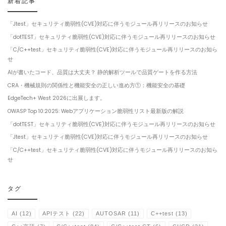
新着記事
「Jtest」セキュリティ脆弱性(CVE)対応に伴うモジュール再リリースのお知らせ
「dotTEST」セキュリティ脆弱性(CVE)対応に伴うモジュール再リリースのお知らせ
「C/C++test」セキュリティ脆弱性(CVE)対応に伴うモジュール再リリースのお知ら
せ
AIが書いたコード、品質は大丈夫？ 静的解析ツールで品質ゲートを作る方法
CRA・機械規則の関係性と機能安全の正しい進め方①：機能安全の基礎
EdgeTech+ West 2026に出展します。
OWASP Top 10:2025: Webアプリケーション脆弱性リスト最新版の解説
「dotTEST」セキュリティ脆弱性(CVE)対応に伴うモジュール再リリースのお知らせ
「Jtest」セキュリティ脆弱性(CVE)対応に伴うモジュール再リリースのお知らせ
「C/C++test」セキュリティ脆弱性(CVE)対応に伴うモジュール再リリースのお知ら
せ
タグ
AI
(12)
APIテスト
(22)
AUTOSAR
(11)
C++test
(13)