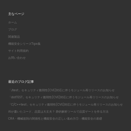
主なページ
ホーム
ブログ
関連製品
機能安全シリーズTips集
サイト利用規約
お問い合わせ
最近のブログ記事
「Jtest」セキュリティ脆弱性(CVE)対応に伴うモジュール再リリースのお知らせ
「dotTEST」セキュリティ脆弱性(CVE)対応に伴うモジュール再リリースのお知らせ
「C/C++test」セキュリティ脆弱性(CVE)対応に伴うモジュール再リリースのお知らせ
AIが書いたコード、品質は大丈夫？ 静的解析ツールで品質ゲートを作る方法
CRA・機械規則の関係性と機能安全の正しい進め方①：機能安全の基礎