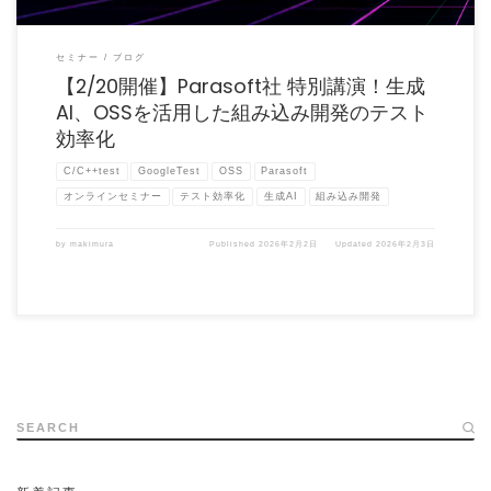
セミナー
ブログ
【2/20開催】Parasoft社 特別講演！生成
AI、OSSを活用した組み込み開発のテスト
効率化
C/C++test
GoogleTest
OSS
Parasoft
オンラインセミナー
テスト効率化
生成AI
組み込み開発
by
makimura
Published
2026年2月2日
Updated
2026年2月3日
SEARCH