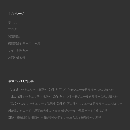
主なページ
ホーム
ブログ
関連製品
機能安全シリーズTips集
サイト利用規約
お問い合わせ
最近のブログ記事
「Jtest」セキュリティ脆弱性(CVE)対応に伴うモジュール再リリースのお知らせ
「dotTEST」セキュリティ脆弱性(CVE)対応に伴うモジュール再リリースのお知らせ
「C/C++test」セキュリティ脆弱性(CVE)対応に伴うモジュール再リリースのお知らせ
AIが書いたコード、品質は大丈夫？ 静的解析ツールで品質ゲートを作る方法
CRA・機械規則の関係性と機能安全の正しい進め方①：機能安全の基礎