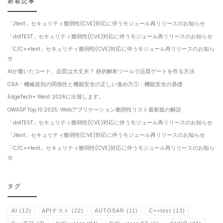
新着記事
「Jtest」セキュリティ脆弱性(CVE)対応に伴うモジュール再リリースのお知らせ
「dotTEST」セキュリティ脆弱性(CVE)対応に伴うモジュール再リリースのお知らせ
「C/C++test」セキュリティ脆弱性(CVE)対応に伴うモジュール再リリースのお知ら
せ
AIが書いたコード、品質は大丈夫？ 静的解析ツールで品質ゲートを作る方法
CRA・機械規則の関係性と機能安全の正しい進め方①：機能安全の基礎
EdgeTech+ West 2026に出展します。
OWASP Top 10:2025: Webアプリケーション脆弱性リスト最新版の解説
「dotTEST」セキュリティ脆弱性(CVE)対応に伴うモジュール再リリースのお知らせ
「Jtest」セキュリティ脆弱性(CVE)対応に伴うモジュール再リリースのお知らせ
「C/C++test」セキュリティ脆弱性(CVE)対応に伴うモジュール再リリースのお知ら
せ
タグ
AI
(12)
APIテスト
(22)
AUTOSAR
(11)
C++test
(13)