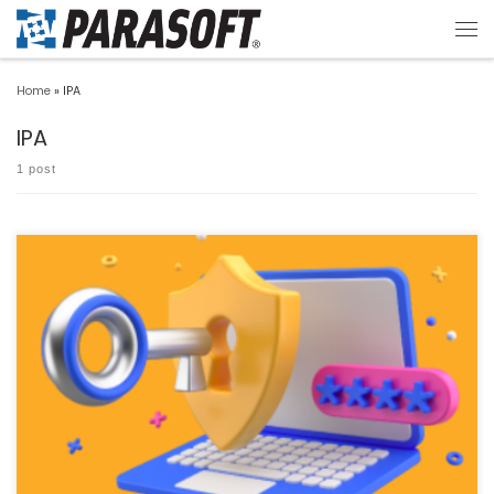
Home
»
IPA
IPA
1 post
Jtest では、SQLインジェクションやクロスサイトスクリプティングといった、セキュ
リティ脆弱性を […]