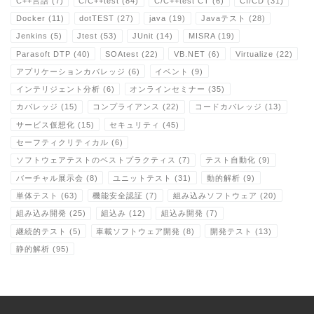
C++言語
(7)
C/C++test
(84)
C/C++test CT
(6)
CI/CD
(31)
Docker
(11)
dotTEST
(27)
java
(19)
Javaテスト
(28)
Jenkins
(5)
Jtest
(53)
JUnit
(14)
MISRA
(19)
Parasoft DTP
(40)
SOAtest
(22)
VB.NET
(6)
Virtualize
(22)
アプリケーションカバレッジ
(6)
イベント
(9)
インテリジェント分析
(6)
オンラインセミナー
(35)
カバレッジ
(15)
コンプライアンス
(22)
コードカバレッジ
(13)
サービス仮想化
(15)
セキュリティ
(45)
セーフティクリティカル
(6)
ソフトウェアテストのベストプラクティス
(7)
テスト自動化
(9)
バーチャル展示会
(8)
ユニットテスト
(31)
動的解析
(9)
単体テスト
(63)
機能安全認証
(7)
組み込みソフトウェア
(20)
組み込み開発
(25)
組込み
(12)
組込み開発
(7)
継続的テスト
(5)
車載ソフトウェア開発
(8)
開発テスト
(13)
静的解析
(95)