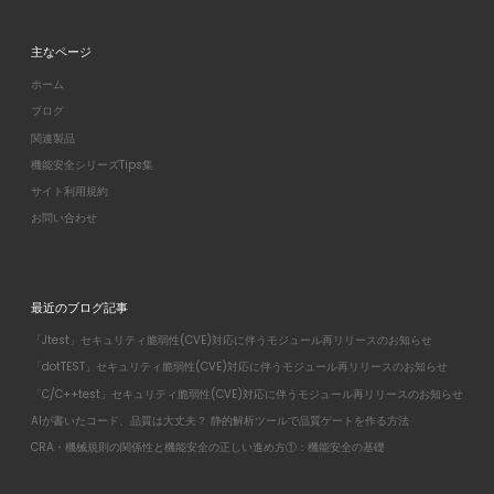
主なページ
ホーム
ブログ
関連製品
機能安全シリーズTips集
サイト利用規約
お問い合わせ
最近のブログ記事
「Jtest」セキュリティ脆弱性(CVE)対応に伴うモジュール再リリースのお知らせ
「dotTEST」セキュリティ脆弱性(CVE)対応に伴うモジュール再リリースのお知らせ
「C/C++test」セキュリティ脆弱性(CVE)対応に伴うモジュール再リリースのお知らせ
AIが書いたコード、品質は大丈夫？ 静的解析ツールで品質ゲートを作る方法
CRA・機械規則の関係性と機能安全の正しい進め方①：機能安全の基礎