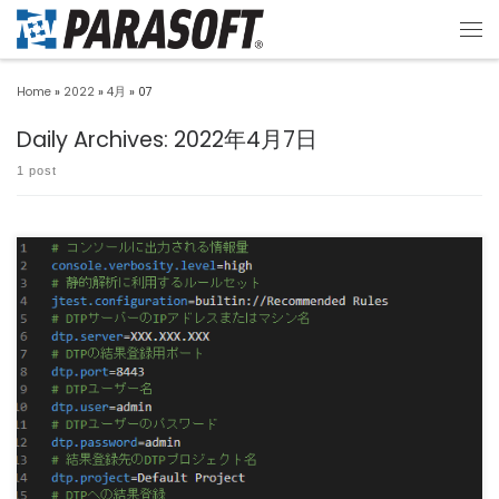
Home
»
2022
»
4月
»
07
Daily Archives:
2022年4月7日
1 post
以前の記事でCIツールであるJenkinsとJavaのテストツールであるParasoft Jtest
[…]