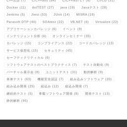
C++言語
(7)
C/C++test
(84)
C/C++test CT
(6)
CI/CD
(31)
Docker
(11)
dotTEST
(27)
java
(19)
Javaテスト
(28)
Jenkins
(5)
Jtest
(53)
JUnit
(14)
MISRA
(19)
Parasoft DTP
(40)
SOAtest
(22)
VB.NET
(6)
Virtualize
(22)
アプリケーションカバレッジ
(6)
イベント
(9)
インテリジェント分析
(6)
オンラインセミナー
(35)
カバレッジ
(15)
コンプライアンス
(22)
コードカバレッジ
(13)
サービス仮想化
(15)
セキュリティ
(45)
セーフティクリティカル
(6)
ソフトウェアテストのベストプラクティス
(7)
テスト自動化
(9)
バーチャル展示会
(8)
ユニットテスト
(31)
動的解析
(9)
単体テスト
(63)
機能安全認証
(7)
組み込みソフトウェア
(20)
組み込み開発
(25)
組込み
(12)
組込み開発
(7)
継続的テスト
(5)
車載ソフトウェア開発
(8)
開発テスト
(13)
静的解析
(95)