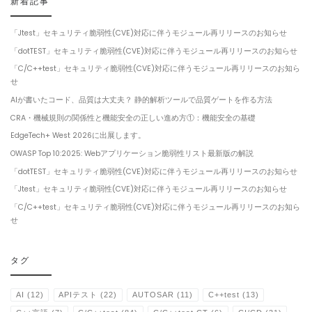
新着記事
「Jtest」セキュリティ脆弱性(CVE)対応に伴うモジュール再リリースのお知らせ
「dotTEST」セキュリティ脆弱性(CVE)対応に伴うモジュール再リリースのお知らせ
「C/C++test」セキュリティ脆弱性(CVE)対応に伴うモジュール再リリースのお知ら
せ
AIが書いたコード、品質は大丈夫？ 静的解析ツールで品質ゲートを作る方法
CRA・機械規則の関係性と機能安全の正しい進め方①：機能安全の基礎
EdgeTech+ West 2026に出展します。
OWASP Top 10:2025: Webアプリケーション脆弱性リスト最新版の解説
「dotTEST」セキュリティ脆弱性(CVE)対応に伴うモジュール再リリースのお知らせ
「Jtest」セキュリティ脆弱性(CVE)対応に伴うモジュール再リリースのお知らせ
「C/C++test」セキュリティ脆弱性(CVE)対応に伴うモジュール再リリースのお知ら
せ
タグ
AI
(12)
APIテスト
(22)
AUTOSAR
(11)
C++test
(13)