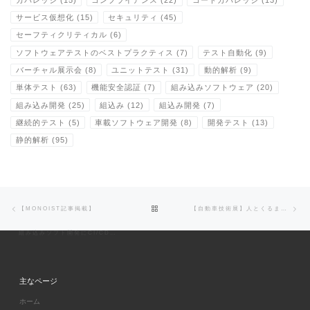
サービス仮想化
(15)
セキュリティ
(45)
セーフティクリティカル
(6)
ソフトウェアテストのベストプラクティス
(7)
テスト自動化
(9)
バーチャル展示会
(8)
ユニットテスト
(31)
動的解析
(9)
単体テスト
(63)
機能安全認証
(7)
組み込みソフトウェア
(20)
組み込み開発
(25)
組込み
(12)
組込み開発
(7)
継続的テスト
(5)
車載ソフトウェア開発
(8)
開発テスト
(13)
静的解析
(95)
Post navigation
Previous post
Ne
BACK TO POST LIST
【MONOIST記事掲載】
【自動車技術展】人とくるまのテクノロジー展2022にオンライン出展します。
組み込みソフト開発にCI/CDやコンテナを活用、IACで開発基盤を最適化
主なページ
ホーム