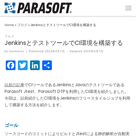
Home
»
ブログ
»
JenkinsとテストツールでCI環境を構築する
ブログ
JenkinsとテストツールでCI環境を構築する
by
kenmotsu
|
Published
2022年4月7日
-
Updated
2022年4月7日
F
T
Li
共
a
w
n
有
c
itt
k
以前の記事
でCIツールであるJenkinsとJavaのテストツールである
e
er
e
Parasoft Jtest、Parasoft DTPを利用したCI環境を紹介しました。
今回は、以前紹介したCI環境をJenkinsのフリースタイルジョブを利用
b
dI
して構築する方法を紹介します。
o
n
o
ゴール
k
ソースコードのコミットによりビルドとJtestによる静的解析が自動実