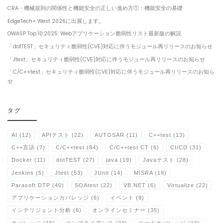
CRA・機械規則の関係性と機能安全の正しい進め方①：機能安全の基礎
EdgeTech+ West 2026に出展します。
OWASP Top 10:2025: Webアプリケーション脆弱性リスト最新版の解説
「dotTEST」セキュリティ脆弱性(CVE)対応に伴うモジュール再リリースのお知らせ
「Jtest」セキュリティ脆弱性(CVE)対応に伴うモジュール再リリースのお知らせ
「C/C++test」セキュリティ脆弱性(CVE)対応に伴うモジュール再リリースのお知ら
せ
タグ
AI
(12)
APIテスト
(22)
AUTOSAR
(11)
C++test
(13)
C++言語
(7)
C/C++test
(84)
C/C++test CT
(6)
CI/CD
(31)
Docker
(11)
dotTEST
(27)
java
(19)
Javaテスト
(28)
Jenkins
(5)
Jtest
(53)
JUnit
(14)
MISRA
(19)
Parasoft DTP
(40)
SOAtest
(22)
VB.NET
(6)
Virtualize
(22)
アプリケーションカバレッジ
(6)
イベント
(9)
インテリジェント分析
(6)
オンラインセミナー
(35)
カバレッジ
(15)
コンプライアンス
(22)
コードカバレッジ
(13)