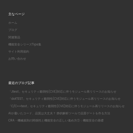
主なページ
ホーム
ブログ
関連製品
機能安全シリーズTips集
サイト利用規約
お問い合わせ
最近のブログ記事
「Jtest」セキュリティ脆弱性(CVE)対応に伴うモジュール再リリースのお知らせ
「dotTEST」セキュリティ脆弱性(CVE)対応に伴うモジュール再リリースのお知らせ
「C/C++test」セキュリティ脆弱性(CVE)対応に伴うモジュール再リリースのお知らせ
AIが書いたコード、品質は大丈夫？ 静的解析ツールで品質ゲートを作る方法
CRA・機械規則の関係性と機能安全の正しい進め方①：機能安全の基礎