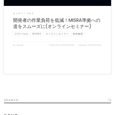
セミナー
ブログ
開発者の作業負荷を低減！MISRA準拠への
道をスムーズに(オンラインセミナー)
C/C++test
MISRA
オンラインセミナー
静的解析
by
tokudo
Published
2025年2月5日
Updated
2025年2月6日
SEARCH