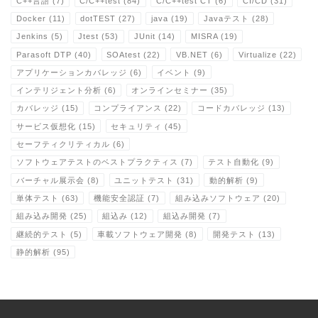
C++言語
(7)
C/C++test
(84)
C/C++test CT
(6)
CI/CD
(31)
Docker
(11)
dotTEST
(27)
java
(19)
Javaテスト
(28)
Jenkins
(5)
Jtest
(53)
JUnit
(14)
MISRA
(19)
Parasoft DTP
(40)
SOAtest
(22)
VB.NET
(6)
Virtualize
(22)
アプリケーションカバレッジ
(6)
イベント
(9)
インテリジェント分析
(6)
オンラインセミナー
(35)
カバレッジ
(15)
コンプライアンス
(22)
コードカバレッジ
(13)
サービス仮想化
(15)
セキュリティ
(45)
セーフティクリティカル
(6)
ソフトウェアテストのベストプラクティス
(7)
テスト自動化
(9)
バーチャル展示会
(8)
ユニットテスト
(31)
動的解析
(9)
単体テスト
(63)
機能安全認証
(7)
組み込みソフトウェア
(20)
組み込み開発
(25)
組込み
(12)
組込み開発
(7)
継続的テスト
(5)
車載ソフトウェア開発
(8)
開発テスト
(13)
静的解析
(95)