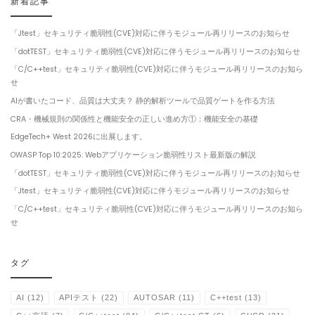
新着記事
「Jtest」セキュリティ脆弱性(CVE)対応に伴うモジュール再リリースのお知らせ
「dotTEST」セキュリティ脆弱性(CVE)対応に伴うモジュール再リリースのお知らせ
「C/C++test」セキュリティ脆弱性(CVE)対応に伴うモジュール再リリースのお知ら
せ
AIが書いたコード、品質は大丈夫？ 静的解析ツールで品質ゲートを作る方法
CRA・機械規則の関係性と機能安全の正しい進め方①：機能安全の基礎
EdgeTech+ West 2026に出展します。
OWASP Top 10:2025: Webアプリケーション脆弱性リスト最新版の解説
「dotTEST」セキュリティ脆弱性(CVE)対応に伴うモジュール再リリースのお知らせ
「Jtest」セキュリティ脆弱性(CVE)対応に伴うモジュール再リリースのお知らせ
「C/C++test」セキュリティ脆弱性(CVE)対応に伴うモジュール再リリースのお知ら
せ
タグ
AI
(12)
APIテスト
(22)
AUTOSAR
(11)
C++test
(13)