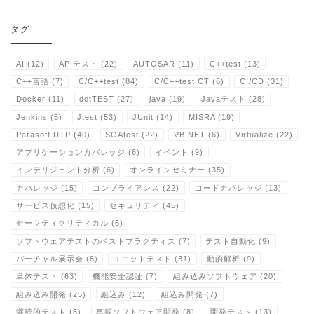
タグ
AI
(12)
APIテスト
(22)
AUTOSAR
(11)
C++test
(13)
C++言語
(7)
C/C++test
(84)
C/C++test CT
(6)
CI/CD
(31)
Docker
(11)
dotTEST
(27)
java
(19)
Javaテスト
(28)
Jenkins
(5)
Jtest
(53)
JUnit
(14)
MISRA
(19)
Parasoft DTP
(40)
SOAtest
(22)
VB.NET
(6)
Virtualize
(22)
アプリケーションカバレッジ
(6)
イベント
(9)
インテリジェント分析
(6)
オンラインセミナー
(35)
カバレッジ
(15)
コンプライアンス
(22)
コードカバレッジ
(13)
サービス仮想化
(15)
セキュリティ
(45)
セーフティクリティカル
(6)
ソフトウェアテストのベストプラクティス
(7)
テスト自動化
(9)
バーチャル展示会
(8)
ユニットテスト
(31)
動的解析
(9)
単体テスト
(63)
機能安全認証
(7)
組み込みソフトウェア
(20)
組み込み開発
(25)
組込み
(12)
組込み開発
(7)
継続的テスト
(5)
車載ソフトウェア開発
(8)
開発テスト
(13)