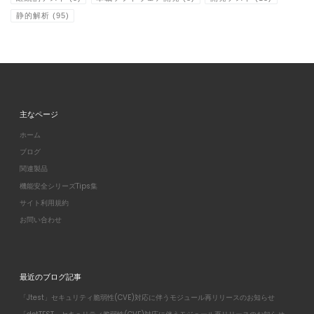
静的解析
(95)
主なページ
ホーム
ブログ
関連製品
機能安全シリーズTips集
サイト利用規約
お問い合わせ
最近のブログ記事
「Jtest」セキュリティ脆弱性(CVE)対応に伴うモジュール再リリースのお知らせ