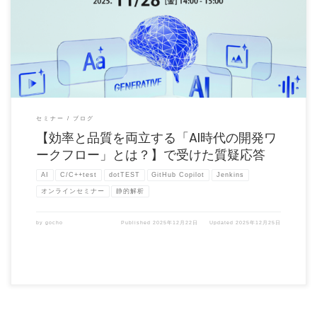
【効率と品質を両立する「AI時代の開発ワークフロー」とは？】というセミナーを
2025年11月28日に […]
セミナー
ブログ
【効率と品質を両立する「AI時代の開発ワ
ークフロー」とは？】で受けた質疑応答
AI
C/C++test
dotTEST
GitHub Copilot
Jenkins
オンラインセミナー
静的解析
by
gocho
Published
2025年12月22日
Updated
2025年12月25日