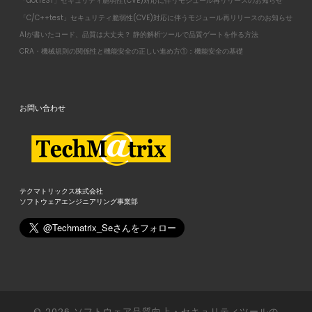
「dotTEST」セキュリティ脆弱性(CVE)対応に伴うモジュール再リリースのお知らせ
「C/C++test」セキュリティ脆弱性(CVE)対応に伴うモジュール再リリースのお知らせ
AIが書いたコード、品質は大丈夫？ 静的解析ツールで品質ゲートを作る方法
CRA・機械規則の関係性と機能安全の正しい進め方①：機能安全の基礎
お問い合わせ
テクマトリックス株式会社
ソフトウェアエンジニアリング事業部
© 2026
ソフトウェア品質向上・セキュリティツールの