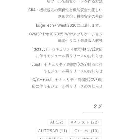
析ツールで品質ゲートを作る方法
CRA・機械規則の関係性と機能安全の正しい
進め方①：機能安全の基礎
EdgeTech+ West 2026に出展します。
OWASP Top 10:2025: Webアプリケーション
脆弱性リスト最新版の解説
「dotTEST」セキュリティ脆弱性(CVE)対応
に伴うモジュール再リリースのお知らせ
「Jtest」セキュリティ脆弱性(CVE)対応に伴
うモジュール再リリースのお知らせ
「C/C++test」セキュリティ脆弱性(CVE)対
応に伴うモジュール再リリースのお知らせ
タグ
AI
(12)
APIテスト
(22)
AUTOSAR
(11)
C++test
(13)