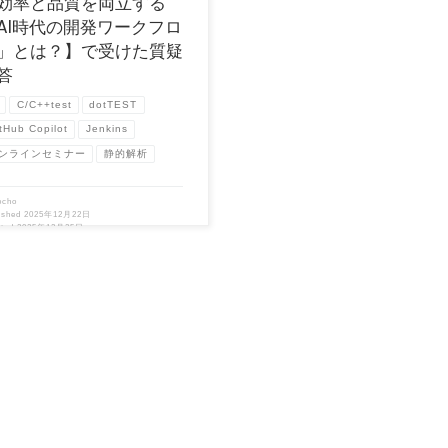
効率と品質を両立する
AI時代の開発ワークフロ
」とは？】で受けた質疑
答
C/C++test
dotTEST
tHub Copilot
Jenkins
ンラインセミナー
静的解析
ocho
ished
2025年12月22日
ated
2025年12月25日