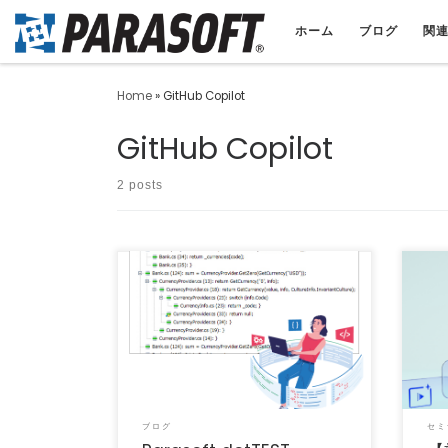
ホーム
ブログ
関
Home
»
GitHub Copilot
GitHub Copilot
2 posts
【効
Parasoft dotTEST 2025.3 がリリースされ
クフ
ました。 Parasoft dotTE […]
年11月
ブログ
セミ