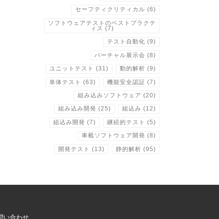
セーフティクリティカル
(6)
ソフトウェアテストのベストプラクテ
ィス
(7)
テスト自動化
(9)
バーチャル展示会
(8)
ユニットテスト
(31)
動的解析
(9)
単体テスト
(63)
機能安全認証
(7)
組み込みソフトウェア
(20)
組み込み開発
(25)
組込み
(12)
組込み開発
(7)
継続的テスト
(5)
車載ソフトウェア開発
(8)
開発テスト
(13)
静的解析
(95)
問い合わせ