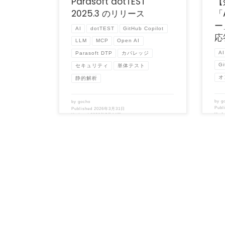
Parasoft dotTEST
【
2025.3 のリリース
「
ー
AI
dotTEST
GitHub Copilot
応
LLM
MCP
Open AI
AI
Parasoft DTP
カバレッジ
Gi
セキュリティ
単体テスト
オ
静的解析
by
g
by
gocho
Publ
Published
2026年3月31日
Upd
Updated
2026年7月14日