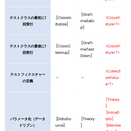
[OneTi
テストクラスの最初に1
[ClassIn
IClassFi
meSetU
回実行
itialize]
xture<T>
p]
[OneTi
テストクラスの最後に1
[ClassC
IClassFi
meTear
回実行
leanup]
xture<T>
Down]
ICollecti
テストフィクスチャー
–
–
onFixtur
の定義
e<T>
[Theory
]
[InlineD
パラメータ化（データ
[DataSo
[Theory
ata]
ドリブン）
urce]
]
[Membe