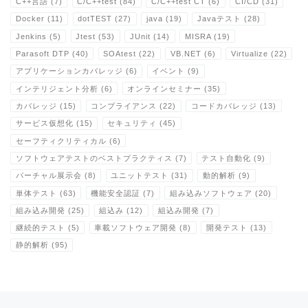
C++言語
(7)
C/C++test
(84)
C/C++test CT
(6)
CI/CD
(31)
Docker
(11)
dotTEST
(27)
java
(19)
Javaテスト
(28)
Jenkins
(5)
Jtest
(53)
JUnit
(14)
MISRA
(19)
Parasoft DTP
(40)
SOAtest
(22)
VB.NET
(6)
Virtualize
(22)
アプリケーションカバレッジ
(6)
イベント
(9)
インテリジェント分析
(6)
オンラインセミナー
(35)
カバレッジ
(15)
コンプライアンス
(22)
コードカバレッジ
(13)
サービス仮想化
(15)
セキュリティ
(45)
セーフティクリティカル
(6)
ソフトウェアテストのベストプラクティス
(7)
テスト自動化
(9)
バーチャル展示会
(8)
ユニットテスト
(31)
動的解析
(9)
単体テスト
(63)
機能安全認証
(7)
組み込みソフトウェア
(20)
組み込み開発
(25)
組込み
(12)
組込み開発
(7)
継続的テスト
(5)
車載ソフトウェア開発
(8)
開発テスト
(13)
静的解析
(95)
Post navigation
Previous post
Ne