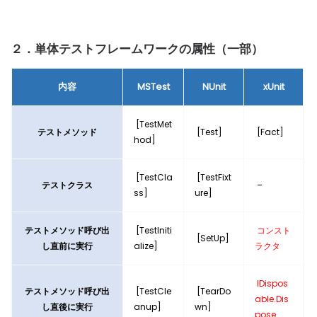
２．
単体テストフレームワークの属性（一部）
内容
MSTest
NUnit
xUnit
[TestMet
テストメソッド
[Test]
[Fact]
hod]
[TestCla
[TestFixt
テストクラス
–
ss]
ure]
テストメソッド呼び出
[TestIniti
コンスト
[SetUp]
し直前に実行
alize]
ラクタ
IDispos
テストメソッド呼び出
[TestCle
[TearDo
able.Dis
し直後に実行
anup]
wn]
pose