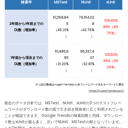
検索年
MSTest
NUnit
xUnit
61,358,84
79,154,02
109,458,
2年前から1年前までの
5
8
896（49
DL数（増加率）
（45.21%
（43.76%
.75%）
）
）
61,485,6
85,337,4
129,606,
1年前から現在までの
95
07
664（39
DL数（増加率）
（31.20%
（32.81%
.34%）
）
）
※ 上記の数値はnuget Trendsから各フレームワーク名をキーワードに算出
https://nugettrends.com/
最近のデータ分析では、MSTest、NUnit、xUnitの3つのテストフレー
ムワークがダウンロード数の面で引き続き開発者に広く利用されている
ことが確認できます。Google Trendsの検索回数と同様、ダウンロー
ド数もxUnitが最も多く、次いでNUnit、MSTestの順となっています。