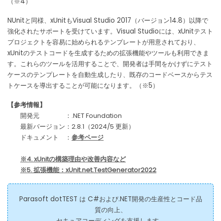
（※4）
NUnitと同様、xUnitもVisual Studio 2017（バージョン14.8）以降で
強化されたサポートを受けています。Visual Studioには、xUnitテスト
プロジェクトを容易に始められるテンプレートが用意されており、
xUnitのテストコードを生成するための拡張機能やツールも利用できま
す。これらのツールを活用することで、開発者は手間をかけずにテスト
ケースのテンプレートを自動生成したり、既存のコードベースからテス
トケースを導出することが可能になります。（※5）
【参考情報】
開発元 ：.NET Foundation
最新バージョン：2.8.1（2024/5 更新）
ドキュメント ：
参考ページ
※4. xUnitの構築理由や改善内容など
※5. 拡張機能：xUnit.net.TestGenerator2022
Parasoft dotTEST は C#および.NET開発の生産性とコード品
質の向上、
セキュアコーディングを支援します。