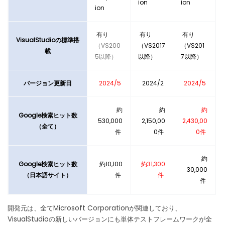
ion
ion
ion
有り
有り
有り
VisualStudioの標準搭
（VS200
（VS2017
（VS201
載
5以降）
以降）
7以降）
バージョン更新日
2024/5
2024/2
2024/5
約
約
約
Google検索ヒット数
530,000
2,150,00
2,430,00
（全て）
件
0件
0件
約
Google検索ヒット数
約10,100
約31,300
30,000
（日本語サイト）
件
件
件
開発元は、全てMicrosoft Corporationが関連しており、
VisualStudioの新しいバージョンにも単体テストフレームワークが全