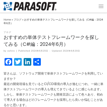
Home
»
ブログ
»
おすすめの単体テストフレームワークを探してみる（C#編：2024
年6月）
ブログ
おすすめの単体テストフレームワークを探し
てみる（C#編：2024年6月）
by
oshiro
|
Published
2024年6月20日
-
Updated
2024年6月20日
F
T
Li
共
a
w
n
有
皆さんは、ソフトウェア開発で単体テストフレームワークを利用してい
c
itt
k
ますか？
e
er
e
最近の開発現場を見ているとCI/CD環境の導入が進むにつれ、一緒に単
体テストフレームワークの導入も増えてきているように感じられます。
b
dI
しかし、単体テストフレームワークも開発言語によって色々あり、初め
o
n
て導入する場合はどのフレームワークを採用したら良いか悩むことがあ
るかと思います。