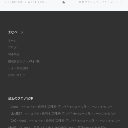
BACK TO POST LIST
EDGETECH+ WEST 2024に出展します。
複数プロジェクトにまたがったアプリケーションカバレッジを計測する
主なページ
ホーム
ブログ
関連製品
機能安全シリーズTips集
サイト利用規約
お問い合わせ
最近のブログ記事
「Jtest」セキュリティ脆弱性(CVE)対応に伴うモジュール再リリースのお知らせ
「dotTEST」セキュリティ脆弱性(CVE)対応に伴うモジュール再リリースのお知らせ
「C/C++test」セキュリティ脆弱性(CVE)対応に伴うモジュール再リリースのお知らせ
AIが書いたコード、品質は大丈夫？ 静的解析ツールで品質ゲートを作る方法