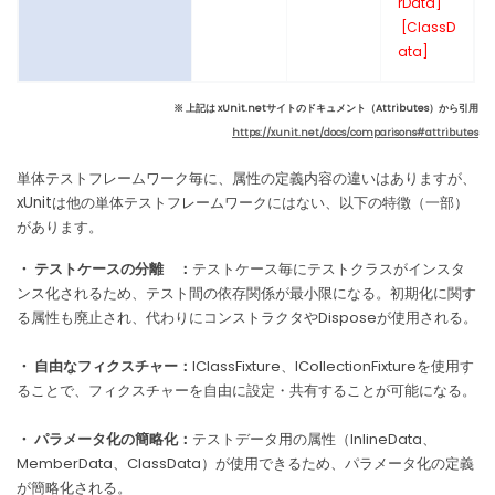
rData]
[ClassD
ata]
※ 上記は
xUnit.netサイトのドキュメント（Attributes
）から引用
https://xunit.net/docs/comparisons#attributes
単体テストフレームワーク毎に、属性の定義内容の違いはありますが、
xUnitは他の単体テストフレームワークにはない、以下の特徴（一部）
があります。
・ テストケースの分離 ：
テストケース毎にテストクラスがインスタ
ンス化されるため、テスト間の依存関係が最小限になる。初期化に関す
る属性も廃止され、代わりにコンストラクタやDisposeが使用される。
・ 自由なフィクスチャー：
IClassFixture、ICollectionFixtureを使用す
ることで、フィクスチャーを自由に設定・共有することが可能になる。
・ パラメータ化の簡略化：
テストデータ用の属性（InlineData、
MemberData、ClassData）が使用できるため、パラメータ化の定義
が簡略化される。