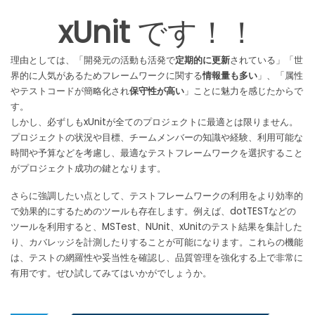
xUnit
です！！
理由としては、「開発元の活動も活発で
定期的に更新
されている」「世
界的に人気があるためフレームワークに関する
情報量も多い
」、「属性
やテストコードが簡略化され
保守性が高い
」ことに魅力を感じたからで
す。
しかし、必ずしもxUnitが全てのプロジェクトに最適とは限りません。
プロジェクトの状況や目標、チームメンバーの知識や経験、利用可能な
時間や予算などを考慮し、最適なテストフレームワークを選択すること
がプロジェクト成功の鍵となります。
さらに強調したい点として、テストフレームワークの利用をより効率的
で効果的にするためのツールも存在します。例えば、dotTESTなどの
ツールを利用すると、MSTest、NUnit、xUnitのテスト結果を集計した
り、カバレッジを計測したりすることが可能になります。これらの機能
は、テストの網羅性や妥当性を確認し、品質管理を強化する上で非常に
有用です。ぜひ試してみてはいかがでしょうか。