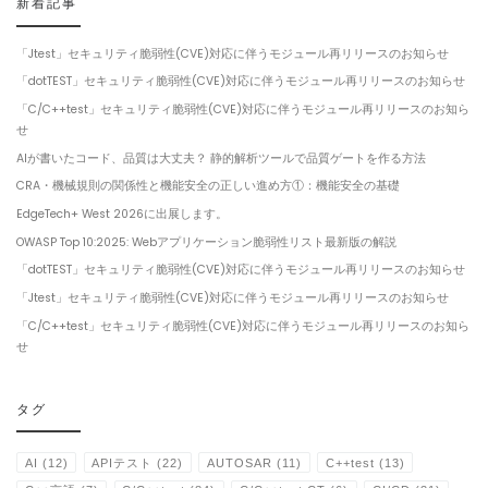
新着記事
「Jtest」セキュリティ脆弱性(CVE)対応に伴うモジュール再リリースのお知らせ
「dotTEST」セキュリティ脆弱性(CVE)対応に伴うモジュール再リリースのお知らせ
「C/C++test」セキュリティ脆弱性(CVE)対応に伴うモジュール再リリースのお知ら
せ
AIが書いたコード、品質は大丈夫？ 静的解析ツールで品質ゲートを作る方法
CRA・機械規則の関係性と機能安全の正しい進め方①：機能安全の基礎
EdgeTech+ West 2026に出展します。
OWASP Top 10:2025: Webアプリケーション脆弱性リスト最新版の解説
「dotTEST」セキュリティ脆弱性(CVE)対応に伴うモジュール再リリースのお知らせ
「Jtest」セキュリティ脆弱性(CVE)対応に伴うモジュール再リリースのお知らせ
「C/C++test」セキュリティ脆弱性(CVE)対応に伴うモジュール再リリースのお知ら
せ
タグ
AI
(12)
APIテスト
(22)
AUTOSAR
(11)
C++test
(13)