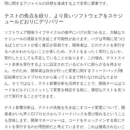
理に関するアジャイルの目標を達成する上で非常に重要です。
テストの焦点を絞り、より良いソフトウェアをスケジ
ュールどおりにデリバリー
ソフトウェア開発ライフサイクルの後半にバグが見つかると、大幅なス
ケジュールの遅延を引き起こす可能性があります。バグは早期に見つけ
るほうがコストが低く修正が容易です。
開発者は、どのテストを実行す
るべきかわからないことが多いため、テストをまったく実行しないか、
実行したとしても不足していることがあります。
この場合、テストスイ
ート全体を実行するように設定されているビルドに頼らざるを得ませ
ん。そのため、開発者は自分が行った変更に関するフィードバック/検
証結果がビルドプロセスから返ってくるまで待たなければなりませ
ん。
そうではなく、テスト影響分析を活用することで、開発チームはコ
ードをビルドにコミットして変更を検証する前に、適切なテストを見つ
けて実行することができます。
テスト影響分析は、テストの失敗を引き起こすコード変更について、開
発者がいち早くCIプロセスからフィードバックを受け取れるということ
も意味します。
開発マネージャーは、コードをチェックインする前にテ
ストを実行するのが理想的だと考えていますが、これは徹底されないこ