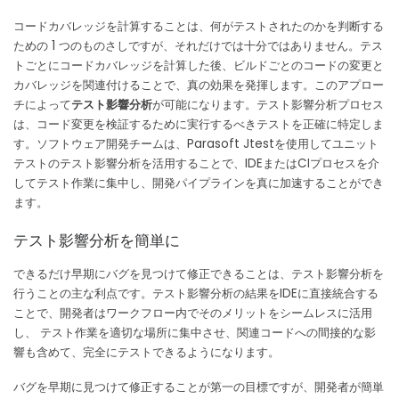
コードカバレッジを計算することは、何がテストされたのかを判断する
ための 1 つのものさしですが、それだけでは十分ではありません。
テス
トごとにコードカバレッジを計算した後、ビルドごとのコードの変更と
カバレッジを関連付けることで、真の効果を発揮します。
このアプロー
チによって
テスト影響分析
が可能になります。テスト影響分析プロセス
は、コード変更を検証するために実行するべきテストを正確に特定しま
す。
ソフトウェア開発チームは、Parasoft Jtestを使用してユニット
テストのテスト影響分析を活用することで、IDEまたはCIプロセスを介
してテスト作業に集中し、開発パイプラインを真に加速することができ
ます。
テスト影響分析を簡単に
できるだけ早期にバグを見つけて修正できることは、テスト影響分析を
行うことの主な利点です。
テスト影響分析の結果をIDEに直接統合する
ことで、開発者はワークフロー内でそのメリットをシームレスに活用
し、 テスト作業を適切な場所に集中させ、関連コードへの間接的な影
響も含めて、完全にテストできるようになります。
バグを早期に見つけて修正することが第一の目標ですが、開発者が簡単