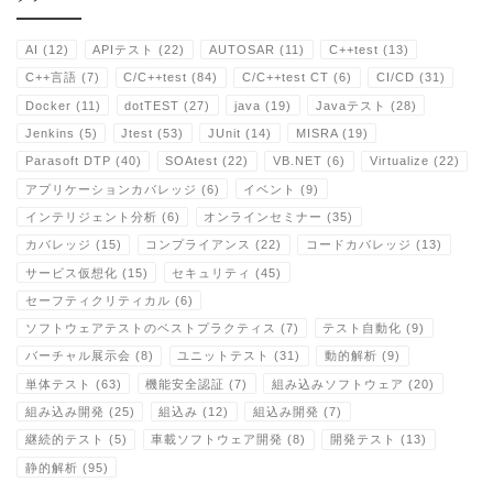
AI
(12)
APIテスト
(22)
AUTOSAR
(11)
C++test
(13)
C++言語
(7)
C/C++test
(84)
C/C++test CT
(6)
CI/CD
(31)
Docker
(11)
dotTEST
(27)
java
(19)
Javaテスト
(28)
Jenkins
(5)
Jtest
(53)
JUnit
(14)
MISRA
(19)
Parasoft DTP
(40)
SOAtest
(22)
VB.NET
(6)
Virtualize
(22)
アプリケーションカバレッジ
(6)
イベント
(9)
インテリジェント分析
(6)
オンラインセミナー
(35)
カバレッジ
(15)
コンプライアンス
(22)
コードカバレッジ
(13)
サービス仮想化
(15)
セキュリティ
(45)
セーフティクリティカル
(6)
ソフトウェアテストのベストプラクティス
(7)
テスト自動化
(9)
バーチャル展示会
(8)
ユニットテスト
(31)
動的解析
(9)
単体テスト
(63)
機能安全認証
(7)
組み込みソフトウェア
(20)
組み込み開発
(25)
組込み
(12)
組込み開発
(7)
継続的テスト
(5)
車載ソフトウェア開発
(8)
開発テスト
(13)
静的解析
(95)