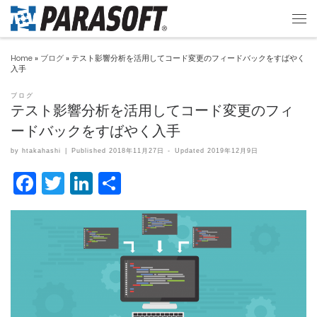
Home
»
ブログ
»
テスト影響分析を活用してコード変更のフィードバックをすばやく
入手
ブログ
テスト影響分析を活用してコード変更のフィ
ードバックをすばやく入手
by
htakahashi
|
Published
2018年11月27日
-
Updated
2019年12月9日
F
T
Li
共
a
w
n
有
c
itt
k
e
er
e
b
dI
o
n