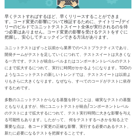
o
k
早くテストすればするほど、早くリリースすることができま
す。
コード変更の影響について検証するために、ナイトリー/デイ
リーのビルドでユニットテストスイート全体が実行されるのを待
つ必要はありません。
コード変更の影響を受けるテストをすぐに
把握し、安心してチェックインできる方法があります。
ユニットテストはずっと以前から業界でのベストプラクティスであり、
開発チームがテストを足していくにつれて、テストスイートは大きくな
る一方です。
テストが統合レベルまたはコンポーネントレベルのテスト
にまで拡大するにつれて、実行に時間がかかるようになります。
TDDの
ようなユニットテストの新しいトレンドでは、テストスイートは以前よ
りもさらに大きくなります。なぜなら、すべてのコードがテストに依存
するためです。
多数のユニットテストからなる基盤を持つことは、確実なテストの基盤
ともなりえますが、特にユニットテストが統合/コンポーネントレベル
のテストにまで拡大するにつれて、テスト実行時間に大きな影響を与え
る可能性もあります。
したがって、 何をテストするべきかを知る上で
重要な点は、各コード変更の正確な影響、実行する必要のあるテスト、
新たに必要になるテストを把握することです。