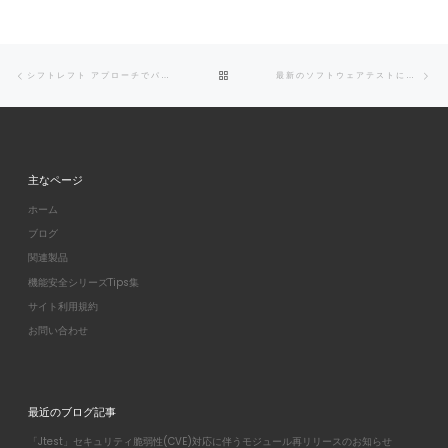
Post navigation
Previous post
Ne
BACK TO POST LIST
シフトレフト アプローチでパフォーマンス テストを最適化する方法
最新のソフトウェアテストに役立つ最新の分析技術
主なページ
ホーム
ブログ
関連製品
機能安全シリーズTips集
サイト利用規約
お問い合わせ
最近のブログ記事
「Jtest」セキュリティ脆弱性(CVE)対応に伴うモジュール再リリースのお知らせ