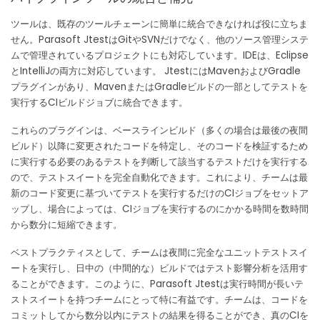
ツールは、既存のツールチェーンに簡単に統合できなければ役に立ちま
せん。
Parasoft JtestはGitやSVNだけでなく、他のソース管理システ
ムで管理されているプロジェクトにも対応しています。
IDEは、Eclipse
とIntelliJの両方に対応しています。 JtestにはMavenおよびGradle
プラグインがあり、MavenまたはGradleビルドの一部としてテストを
実行するCIビルドジョブに統合できます。
これらのプラグインは、ベースラインビルド（多くの場合は最後の夜間
ビルド）以降に変更されたコードを特定し、そのコードを検証するため
に実行する必要のあるテストを判断して該当するテストだけを実行する
ので、テストスイートを完全自動化できます。
これにより、チームは最
新のコード変更に基づいてテストを実行するだけのCIジョブをセットア
ップし、場合によっては、CIジョブを実行するのにかかる時間を数時間
から数分に短縮できます。
ベストプラクティスとして、チームは夜間に完全なユニットテストスイ
ートを実行し、日中の（中間的な）ビルドではテスト影響分析を活用す
ることができます。
このように、Parasoft Jtestは実行時間が長いテ
ストスイートを持つチームにとって特に有益です。チームは、コードを
コミットしてから数分以内にテストの結果を得ることができ、真のCIを