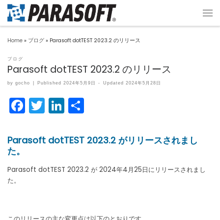
Home
»
ブログ
»
Parasoft dotTEST 2023.2 のリリース
ブログ
Parasoft dotTEST 2023.2 のリリース
by
gocho
|
Published
2024年5月9日
-
Updated
2024年5月28日
F
T
Li
共
a
w
n
有
c
itt
k
Parasoft dotTEST 2023.2 がリリースされまし
e
er
e
た。
b
dI
Parasoft dotTEST 2023.2 が 2024年4月25日にリリースされまし
o
n
た。
o
k
このリリースの主な変更点は以下のとおりです。