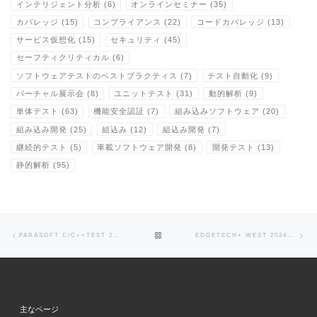
インテリジェント分析
(6)
オンラインセミナー
(35)
カバレッジ
(15)
コンプライアンス
(22)
コードカバレッジ
(13)
サービス仮想化
(15)
セキュリティ
(45)
セーフティクリティカル
(6)
ソフトウェアテストのベストプラクティス
(7)
テスト自動化
(9)
バーチャル展示会
(8)
ユニットテスト
(31)
動的解析
(9)
単体テスト
(63)
機能安全認証
(7)
組み込みソフトウェア
(20)
組み込み開発
(25)
組込み
(12)
組込み開発
(7)
継続的テスト
(5)
車載ソフトウェア開発
(8)
開発テスト
(13)
静的解析
(95)
Post navigation
Previous post
Ne
BACK TO POST LIST
PARASOFT C/C++TEST 2023.2 のリリース
EDGETECH+ WEST 2024に出展します。
主なページ