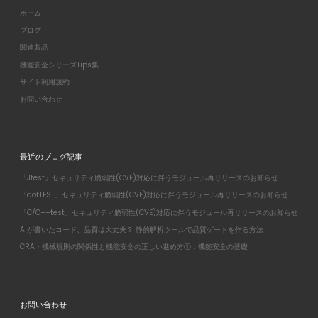
ホーム
ブログ
関連製品
機能安全シリーズTips集
サイト利用規約
お問い合わせ
最近のブログ記事
「Jtest」セキュリティ脆弱性(CVE)対応に伴うモジュール再リリースのお知らせ
「dotTEST」セキュリティ脆弱性(CVE)対応に伴うモジュール再リリースのお知らせ
「C/C++test」セキュリティ脆弱性(CVE)対応に伴うモジュール再リリースのお知らせ
AIが書いたコード、品質は大丈夫？ 静的解析ツールで品質ゲートを作る方法
CRA・機械規則の関係性と機能安全の正しい進め方①：機能安全の基礎
お問い合わせ