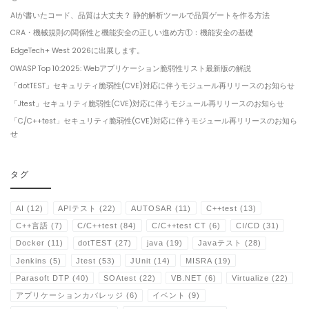
AIが書いたコード、品質は大丈夫？ 静的解析ツールで品質ゲートを作る方法
CRA・機械規則の関係性と機能安全の正しい進め方①：機能安全の基礎
EdgeTech+ West 2026に出展します。
OWASP Top 10:2025: Webアプリケーション脆弱性リスト最新版の解説
「dotTEST」セキュリティ脆弱性(CVE)対応に伴うモジュール再リリースのお知らせ
「Jtest」セキュリティ脆弱性(CVE)対応に伴うモジュール再リリースのお知らせ
「C/C++test」セキュリティ脆弱性(CVE)対応に伴うモジュール再リリースのお知ら
せ
タグ
AI
(12)
APIテスト
(22)
AUTOSAR
(11)
C++test
(13)
C++言語
(7)
C/C++test
(84)
C/C++test CT
(6)
CI/CD
(31)
Docker
(11)
dotTEST
(27)
java
(19)
Javaテスト
(28)
Jenkins
(5)
Jtest
(53)
JUnit
(14)
MISRA
(19)
Parasoft DTP
(40)
SOAtest
(22)
VB.NET
(6)
Virtualize
(22)
アプリケーションカバレッジ
(6)
イベント
(9)