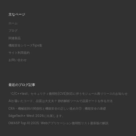
主なページ
ホーム
ブログ
関連製品
機能安全シリーズTips集
サイト利用規約
お問い合わせ
最近のブログ記事
「C/C++test」セキュリティ脆弱性(CVE)対応に伴うモジュール再リリースのお知らせ
AIが書いたコード、品質は大丈夫？ 静的解析ツールで品質ゲートを作る方法
CRA・機械規則の関係性と機能安全の正しい進め方①：機能安全の基礎
EdgeTech+ West 2026に出展します。
OWASP Top 10:2025: Webアプリケーション脆弱性リスト最新版の解説