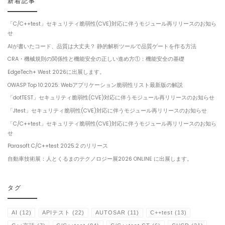
新着記事
「C/C++test」セキュリティ脆弱性(CVE)対応に伴うモジュール再リリースのお知ら
せ
AIが書いたコード、品質は大丈夫？ 静的解析ツールで品質ゲートを作る方法
CRA・機械規則の関係性と機能安全の正しい進め方①：機能安全の基礎
EdgeTech+ West 2026に出展します。
OWASP Top 10:2025: Webアプリケーション脆弱性リスト最新版の解説
「dotTEST」セキュリティ脆弱性(CVE)対応に伴うモジュール再リリースのお知らせ
「Jtest」セキュリティ脆弱性(CVE)対応に伴うモジュール再リリースのお知らせ
「C/C++test」セキュリティ脆弱性(CVE)対応に伴うモジュール再リリースのお知ら
せ
Parasoft C/C++test 2025.2 のリリース
自動車技術展：人とくるまのテクノロジー展2026 ONLINE に出展します。
タグ
AI
(12)
APIテスト
(22)
AUTOSAR
(11)
C++test
(13)