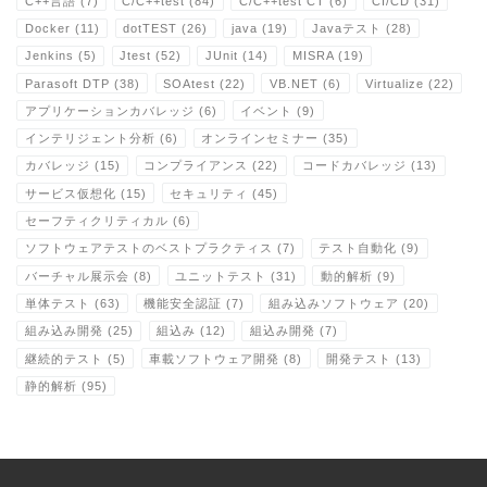
C++言語
(7)
C/C++test
(84)
C/C++test CT
(6)
CI/CD
(31)
Docker
(11)
dotTEST
(26)
java
(19)
Javaテスト
(28)
Jenkins
(5)
Jtest
(52)
JUnit
(14)
MISRA
(19)
Parasoft DTP
(38)
SOAtest
(22)
VB.NET
(6)
Virtualize
(22)
アプリケーションカバレッジ
(6)
イベント
(9)
インテリジェント分析
(6)
オンラインセミナー
(35)
カバレッジ
(15)
コンプライアンス
(22)
コードカバレッジ
(13)
サービス仮想化
(15)
セキュリティ
(45)
セーフティクリティカル
(6)
ソフトウェアテストのベストプラクティス
(7)
テスト自動化
(9)
バーチャル展示会
(8)
ユニットテスト
(31)
動的解析
(9)
単体テスト
(63)
機能安全認証
(7)
組み込みソフトウェア
(20)
組み込み開発
(25)
組込み
(12)
組込み開発
(7)
継続的テスト
(5)
車載ソフトウェア開発
(8)
開発テスト
(13)
静的解析
(95)