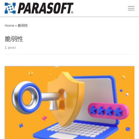
Home
»
脆弱性
脆弱性
1 post
Jtest では、SQLインジェクションやクロスサイトスクリプティングといった、セキュ
リティ脆弱性を […]