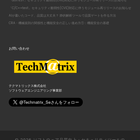
「dotTEST」セキュリティ脆弱性(CVE)対応に伴うモジュール再リリースのお知らせ
「C/C++test」セキュリティ脆弱性(CVE)対応に伴うモジュール再リリースのお知らせ
AIが書いたコード、品質は大丈夫？ 静的解析ツールで品質ゲートを作る方法
CRA・機械規則の関係性と機能安全の正しい進め方①：機能安全の基礎
お問い合わせ
テクマトリックス株式会社
ソフトウェアエンジニアリング事業部
© 2026
ソフトウェア品質向上・セキュリティツールの