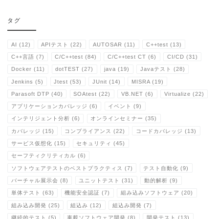
タグ
AI
(12)
APIテスト
(22)
AUTOSAR
(11)
C++test
(13)
C++言語
(7)
C/C++test
(84)
C/C++test CT
(6)
CI/CD
(31)
Docker
(11)
dotTEST
(27)
java
(19)
Javaテスト
(28)
Jenkins
(5)
Jtest
(53)
JUnit
(14)
MISRA
(19)
Parasoft DTP
(40)
SOAtest
(22)
VB.NET
(6)
Virtualize
(22)
アプリケーションカバレッジ
(6)
イベント
(9)
インテリジェント分析
(6)
オンラインセミナー
(35)
カバレッジ
(15)
コンプライアンス
(22)
コードカバレッジ
(13)
サービス仮想化
(15)
セキュリティ
(45)
セーフティクリティカル
(6)
ソフトウェアテストのベストプラクティス
(7)
テスト自動化
(9)
バーチャル展示会
(8)
ユニットテスト
(31)
動的解析
(9)
単体テスト
(63)
機能安全認証
(7)
組み込みソフトウェア
(20)
組み込み開発
(25)
組込み
(12)
組込み開発
(7)
継続的テスト
(5)
車載ソフトウェア開発
(8)
開発テスト
(13)