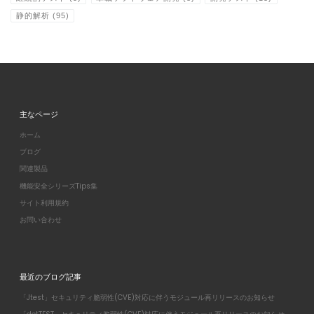
静的解析
(95)
主なページ
ホーム
ブログ
関連製品
機能安全シリーズTips集
サイト利用規約
お問い合わせ
最近のブログ記事
「Jtest」セキュリティ脆弱性(CVE)対応に伴うモジュール再リリースのお知らせ