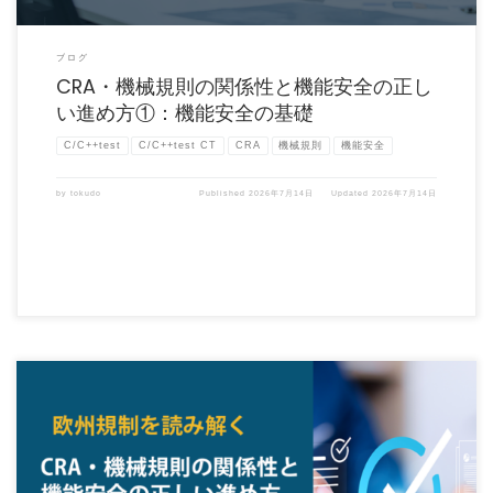
ブログ
CRA・機械規則の関係性と機能安全の正し
い進め方①：機能安全の基礎
C/C++test
C/C++test CT
CRA
機械規則
機能安全
by
tokudo
Published
2026年7月14日
Updated
2026年7月14日