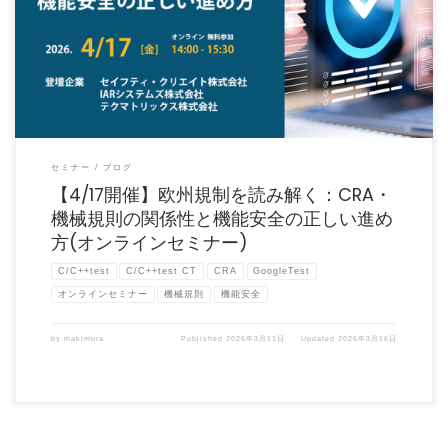
セミナーのお申し込みはこちら 2026年4月17日(金) 14:00～15:30開催！ 欧州規制を
読 […]
セミナー
ブログ
【4/17開催】欧州規制を読み解く：CRA・
機械規則の関係性と機能安全の正しい進め
方(オンラインセミナー)
C/C++test
C/C++test CT
CRA
GoogleTest
オンラインセミナー
機械規則
機能安全
by
makimura
Published
2026年3月11日
Updated
2026年3月16日