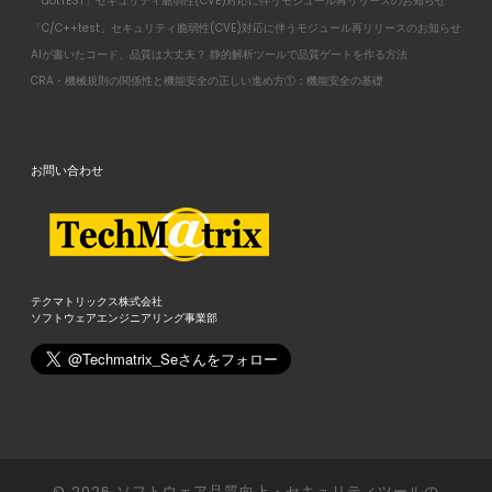
「dotTEST」セキュリティ脆弱性(CVE)対応に伴うモジュール再リリースのお知らせ
「C/C++test」セキュリティ脆弱性(CVE)対応に伴うモジュール再リリースのお知らせ
AIが書いたコード、品質は大丈夫？ 静的解析ツールで品質ゲートを作る方法
CRA・機械規則の関係性と機能安全の正しい進め方①：機能安全の基礎
お問い合わせ
テクマトリックス株式会社
ソフトウェアエンジニアリング事業部
© 2026
ソフトウェア品質向上・セキュリティツールの