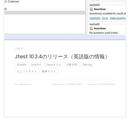
（この記事は、開発元Parasoft社 Blog 「Today’s Jtest 10.3 […]
ブログ
Jtest 10.3.4のリリース（英語版の情報）
Gradle
IntelliJ
Javaテスト
OWASP
Spring
ユニットテスト
単体テスト
by
htakahashi
Published
2018年2月28日
Updated
2019年9月26日