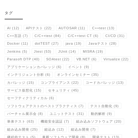
タグ
AI
(12)
APIテスト
(22)
AUTOSAR
(11)
C++test
(13)
C++言語
(7)
C/C++test
(84)
C/C++test CT
(6)
CI/CD
(31)
Docker
(11)
dotTEST
(27)
java
(19)
Javaテスト
(28)
Jenkins
(5)
Jtest
(53)
JUnit
(14)
MISRA
(19)
Parasoft DTP
(40)
SOAtest
(22)
VB.NET
(6)
Virtualize
(22)
アプリケーションカバレッジ
(6)
イベント
(9)
インテリジェント分析
(6)
オンラインセミナー
(35)
カバレッジ
(15)
コンプライアンス
(22)
コードカバレッジ
(13)
サービス仮想化
(15)
セキュリティ
(45)
セーフティクリティカル
(6)
ソフトウェアテストのベストプラクティス
(7)
テスト自動化
(9)
バーチャル展示会
(8)
ユニットテスト
(31)
動的解析
(9)
単体テスト
(63)
機能安全認証
(7)
組み込みソフトウェア
(20)
組み込み開発
(25)
組込み
(12)
組込み開発
(7)
継続的テスト
(5)
車載ソフトウェア開発
(8)
開発テスト
(13)