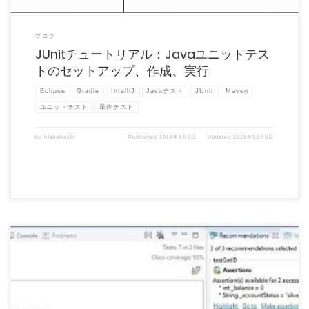
ブログ
JUnitチュートリアル：Javaユニットテス
トのセットアップ、作成、実行
Eclipse
Gradle
IntelliJ
Javaテスト
JUnit
Maven
ユニットテスト
単体テスト
by
htakahashi
Published
2018年9月3日
Updated
2019年12月9日