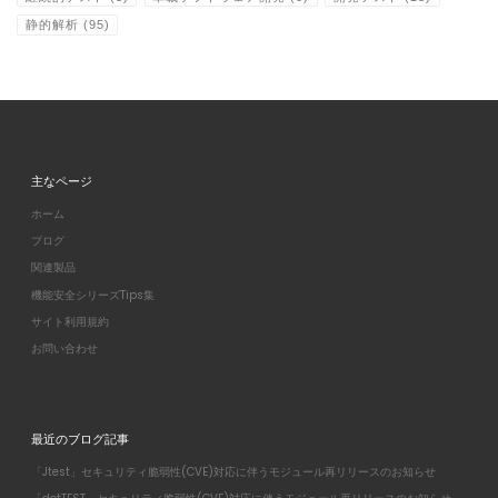
静的解析
(95)
主なページ
ホーム
ブログ
関連製品
機能安全シリーズTips集
サイト利用規約
お問い合わせ
最近のブログ記事
「Jtest」セキュリティ脆弱性(CVE)対応に伴うモジュール再リリースのお知らせ