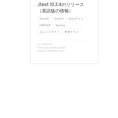
Jtest 10.3.4のリリース
（英語版の情報）
Gradle
IntelliJ
Javaテスト
OWASP
Spring
ユニットテスト
単体テスト
by
htakahashi
Published
2018年2月28日
Updated
2019年9月26日