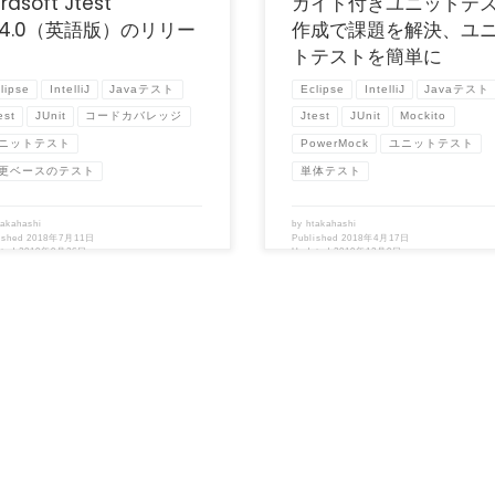
rasoft Jtest
ガイド付きユニットテ
0.4.0（英語版）のリリー
作成で課題を解決、ユ
トテストを簡単に
lipse
IntelliJ
Javaテスト
Eclipse
IntelliJ
Javaテスト
est
JUnit
コードカバレッジ
Jtest
JUnit
Mockito
ニットテスト
PowerMock
ユニットテスト
更ベースのテスト
単体テスト
takahashi
by
htakahashi
ished
2018年7月11日
Published
2018年4月17日
ated
2019年9月26日
Updated
2019年12月9日