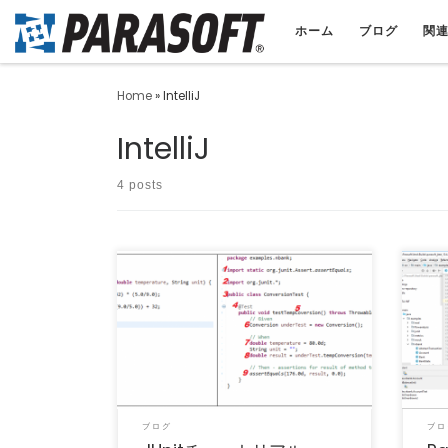
ホーム
ブログ
関
Home
»
IntelliJ
IntelliJ
4 posts
今回は、JUnitテストのセットアップ、作
（この
成、実行方法に関する簡単なJUnitチュート
「Para
リアルを使用し […]
ブログ
ブロ