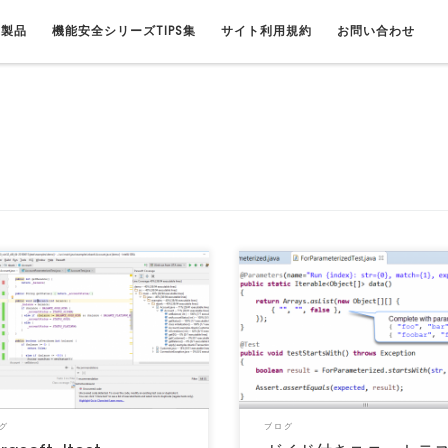
連製品
機能安全シリーズTIPS集
サイト利用規約
お問い合わせ
記事は、開発元Parasoft社 Blog
（この記事は、開発元Parasoft社 Blo
soft Jtest 10.4.0」20 […]
「Guided Unit Test Creatio […]
グ
ブログ