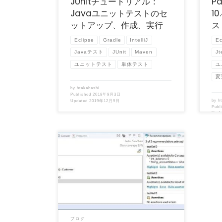
JUnitチュートリアル：
Pa
Javaユニットテストのセ
1
ットアップ、作成、実行
ス
Eclipse
Gradle
IntelliJ
Ec
Javaテスト
JUnit
Maven
Jt
ユニットテスト
単体テスト
ユ
変
by
htakahashi
Published
2018年9月3日
by
h
Updated
2019年12月9日
Publ
Upd
（この記事は、開発元Parasoft社 Blog
「Today’s Jtest 10.3 […]
ブログ