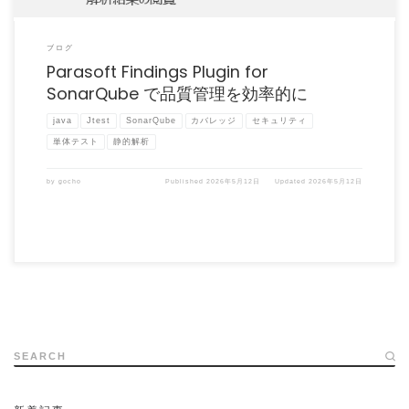
ブログ
Parasoft Findings Plugin for
SonarQube で品質管理を効率的に
java
Jtest
SonarQube
カバレッジ
セキュリティ
単体テスト
静的解析
by
gocho
Published
2026年5月12日
Updated
2026年5月12日
SEARCH