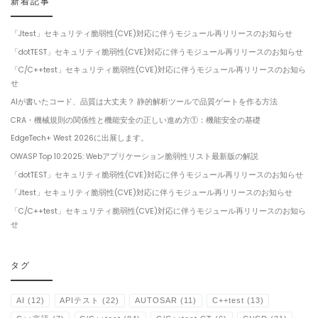
新着記事
「Jtest」セキュリティ脆弱性(CVE)対応に伴うモジュール再リリースのお知らせ
「dotTEST」セキュリティ脆弱性(CVE)対応に伴うモジュール再リリースのお知らせ
「C/C++test」セキュリティ脆弱性(CVE)対応に伴うモジュール再リリースのお知ら
せ
AIが書いたコード、品質は大丈夫？ 静的解析ツールで品質ゲートを作る方法
CRA・機械規則の関係性と機能安全の正しい進め方①：機能安全の基礎
EdgeTech+ West 2026に出展します。
OWASP Top 10:2025: Webアプリケーション脆弱性リスト最新版の解説
「dotTEST」セキュリティ脆弱性(CVE)対応に伴うモジュール再リリースのお知らせ
「Jtest」セキュリティ脆弱性(CVE)対応に伴うモジュール再リリースのお知らせ
「C/C++test」セキュリティ脆弱性(CVE)対応に伴うモジュール再リリースのお知ら
せ
タグ
AI
(12)
APIテスト
(22)
AUTOSAR
(11)
C++test
(13)