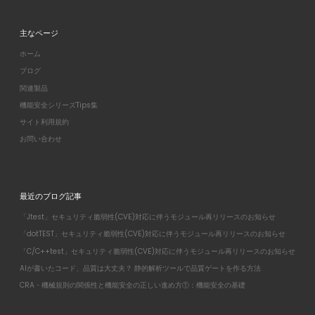
主なページ
ホーム
ブログ
関連製品
機能安全シリーズTips集
サイト利用規約
お問い合わせ
最近のブログ記事
「Jtest」セキュリティ脆弱性(CVE)対応に伴うモジュール再リリースのお知らせ
「dotTEST」セキュリティ脆弱性(CVE)対応に伴うモジュール再リリースのお知らせ
「C/C++test」セキュリティ脆弱性(CVE)対応に伴うモジュール再リリースのお知らせ
AIが書いたコード、品質は大丈夫？ 静的解析ツールで品質ゲートを作る方法
CRA・機械規則の関係性と機能安全の正しい進め方①：機能安全の基礎