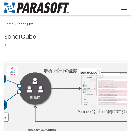
Home
»
SonarQube
SonarQube
1 post
Parasoft Findings Plugin for SonarQube は、Parasoft […]