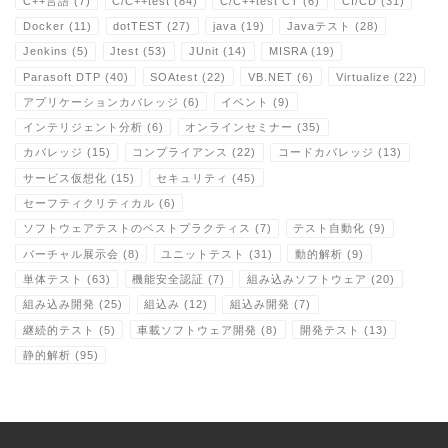
C++言語
(7)
C/C++test
(84)
C/C++test CT
(6)
CI/CD
(31)
Docker
(11)
dotTEST
(27)
java
(19)
Javaテスト
(28)
Jenkins
(5)
Jtest
(53)
JUnit
(14)
MISRA
(19)
Parasoft DTP
(40)
SOAtest
(22)
VB.NET
(6)
Virtualize
(22)
アプリケーションカバレッジ
(6)
イベント
(9)
インテリジェント分析
(6)
オンラインセミナー
(35)
カバレッジ
(15)
コンプライアンス
(22)
コードカバレッジ
(13)
サービス仮想化
(15)
セキュリティ
(45)
セーフティクリティカル
(6)
ソフトウェアテストのベストプラクティス
(7)
テスト自動化
(9)
バーチャル展示会
(8)
ユニットテスト
(31)
動的解析
(9)
単体テスト
(63)
機能安全認証
(7)
組み込みソフトウェア
(20)
組み込み開発
(25)
組込み
(12)
組込み開発
(7)
継続的テスト
(5)
車載ソフトウェア開発
(8)
開発テスト
(13)
静的解析
(95)