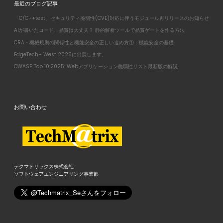
最近のブログ記事
「C/C++test」セキュリティ脆弱性(CVE)対応に伴うモジュール再リリースのお知らせ
AIが書いたコード、品質は大丈夫？ 静的解析ツールで品質ゲートを作る方法
CRA・機械規則の関係性と機能安全の正しい進め方①：機能安全の基礎
EdgeTech+ West 2026に出展します。
OWASP Top 10:2025: Webアプリケーション脆弱性リスト最新版の解説
お問い合わせ
テクマトリックス株式会社
ソフトウェアエンジニアリング事業部