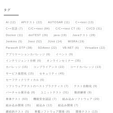
タグ
AI
(12)
APIテスト
(22)
AUTOSAR
(11)
C++test
(13)
C++言語
(7)
C/C++test
(84)
C/C++test CT
(6)
CI/CD
(31)
Docker
(11)
dotTEST
(26)
java
(19)
Javaテスト
(28)
Jenkins
(5)
Jtest
(52)
JUnit
(14)
MISRA
(19)
Parasoft DTP
(38)
SOAtest
(22)
VB.NET
(6)
Virtualize
(22)
アプリケーションカバレッジ
(6)
イベント
(9)
インテリジェント分析
(6)
オンラインセミナー
(35)
カバレッジ
(15)
コンプライアンス
(22)
コードカバレッジ
(13)
サービス仮想化
(15)
セキュリティ
(45)
セーフティクリティカル
(6)
ソフトウェアテストのベストプラクティス
(7)
テスト自動化
(9)
バーチャル展示会
(8)
ユニットテスト
(31)
動的解析
(9)
単体テスト
(63)
機能安全認証
(7)
組み込みソフトウェア
(20)
組み込み開発
(25)
組込み
(12)
組込み開発
(7)
継続的テスト
(5)
車載ソフトウェア開発
(8)
開発テスト
(13)