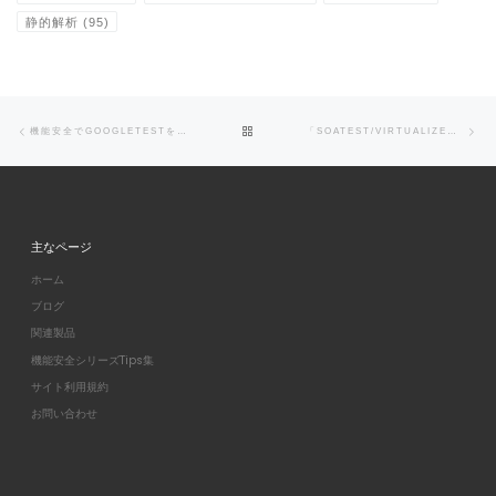
静的解析
(95)
Post navigation
Previous post
Ne
BACK TO POST LIST
機能安全でGOOGLETESTを活用するためのユニットテストツール「C/C++TEST CT」を新たにリリース
「SOATEST/VIRTUALIZE」セキュリティ脆弱性(CVE)対応に伴うモジュール再リリースのお知らせ
主なページ
ホーム
ブログ
関連製品
機能安全シリーズTips集
サイト利用規約
お問い合わせ