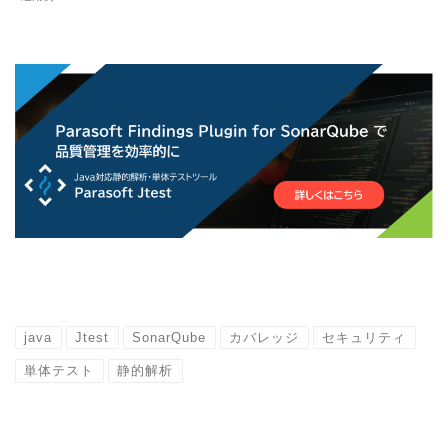
java
Jtest
SonarQube
カバレッジ
セキュリティ
単体テスト
静的解析