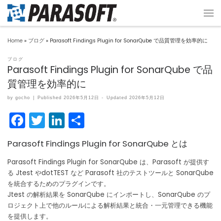
Home
»
ブログ
»
Parasoft Findings Plugin for SonarQube で品質管理を効率的に
ブログ
Parasoft Findings Plugin for SonarQube で品
質管理を効率的に
by
gocho
|
Published
2026年5月12日
-
Updated
2026年5月12日
F
T
Li
共
a
w
n
有
Parasoft Findings Plugin for SonarQube とは
c
itt
k
e
er
e
Parasoft Findings Plugin for SonarQube は、Parasoft が提供す
る Jtest やdotTEST など Parasoft 社のテストツールと SonarQube
b
dI
を統合するためのプラグインです。
o
n
Jtest の解析結果を SonarQube にインポートし、SonarQube のプ
ロジェクト上で他のルールによる解析結果と統合・一元管理できる機能
o
を提供します。