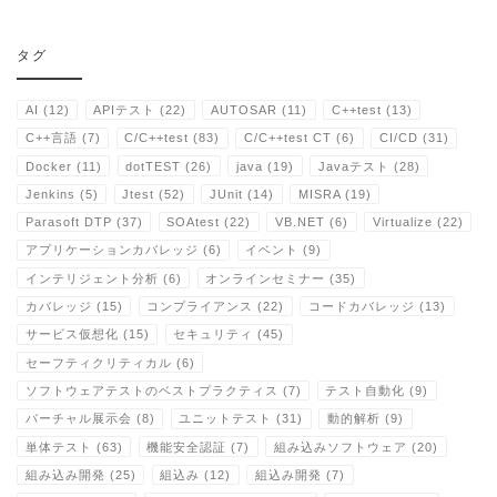
タグ
AI
(12)
APIテスト
(22)
AUTOSAR
(11)
C++test
(13)
C++言語
(7)
C/C++test
(83)
C/C++test CT
(6)
CI/CD
(31)
Docker
(11)
dotTEST
(26)
java
(19)
Javaテスト
(28)
Jenkins
(5)
Jtest
(52)
JUnit
(14)
MISRA
(19)
Parasoft DTP
(37)
SOAtest
(22)
VB.NET
(6)
Virtualize
(22)
アプリケーションカバレッジ
(6)
イベント
(9)
インテリジェント分析
(6)
オンラインセミナー
(35)
カバレッジ
(15)
コンプライアンス
(22)
コードカバレッジ
(13)
サービス仮想化
(15)
セキュリティ
(45)
セーフティクリティカル
(6)
ソフトウェアテストのベストプラクティス
(7)
テスト自動化
(9)
バーチャル展示会
(8)
ユニットテスト
(31)
動的解析
(9)
単体テスト
(63)
機能安全認証
(7)
組み込みソフトウェア
(20)
組み込み開発
(25)
組込み
(12)
組込み開発
(7)