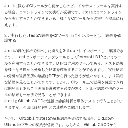
Jtestに限らずCIツールから何かしらのビルドやテストツールを実行す
る場合、コマンドラインでの実行が必要です。Jtestはコマンドライン
から実行することができるため、様々なCIツールからの実行も簡単に行
えます。
2．実行したJtestの結果をCIツール上にインポートし、結果を確
認する
Jtestの静的解析で検出した違反をGitLab上にインポートし、確認でき
ます。JtestはレポーティングツールとしてParasoft DTPというツー
ルを利用することができます。DTPは専用のツールであり、テスト結果
を様々な角度から分析した結果を確認することができますし、実行結果
の分析や違反箇所の確認はDTPから行ったほうが使いやすく、より詳細
な情報を見ることができます。しかし、CIツール上で結果を確認できれ
ば開発者もあちこち画面を遷移する必要が無く、ビルド結果や他のツー
ルの結果も一か所で見ることができます。
JtestとGitLab CI/CDの連携は静的解析と単体テストで行うことがで
きますが、今回は静的解析との連携をご紹介します。
ただし、GitLab上でJtestの解析結果を確認する場合、GitLabの
Ultimateプランの契約が必要です。もちろん、GitLab CI/CDから