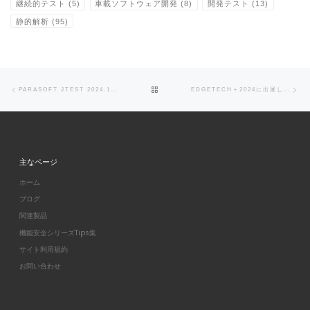
継続的テスト
(5)
車載ソフトウェア開発
(8)
開発テスト
(13)
静的解析
(95)
Post navigation
Previous post
Ne
BACK TO POST LIST
PARASOFT JTEST 2024.1 のリリース
EDGETECH＋2024に出展します。
主なページ
ホーム
ブログ
関連製品
機能安全シリーズTips集
サイト利用規約
お問い合わせ