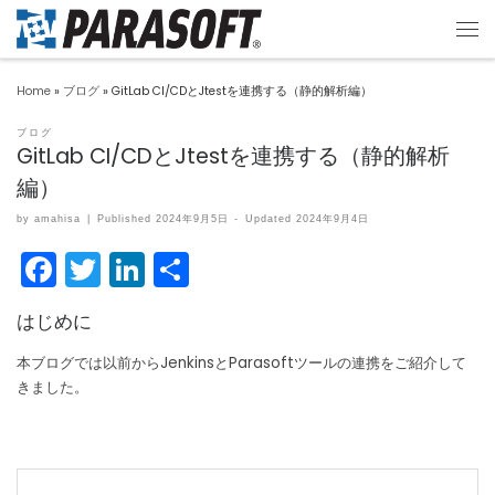
Home
»
ブログ
»
GitLab CI/CDとJtestを連携する（静的解析編）
ブログ
GitLab CI/CDとJtestを連携する（静的解析
編）
by
amahisa
|
Published
2024年9月5日
-
Updated
2024年9月4日
F
T
Li
共
a
w
n
有
はじめに
c
itt
k
e
er
e
本ブログでは以前からJenkinsとParasoftツールの連携をご紹介して
きました。
b
dI
o
n
o