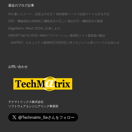
最近のブログ記事
AIが書いたコード、品質は大丈夫？ 静的解析ツールで品質ゲートを作る方法
CRA・機械規則の関係性と機能安全の正しい進め方①：機能安全の基礎
EdgeTech+ West 2026に出展します。
OWASP Top 10:2025: Webアプリケーション脆弱性リスト最新版の解説
「dotTEST」セキュリティ脆弱性(CVE)対応に伴うモジュール再リリースのお知らせ
お問い合わせ
テクマトリックス株式会社
ソフトウェアエンジニアリング事業部