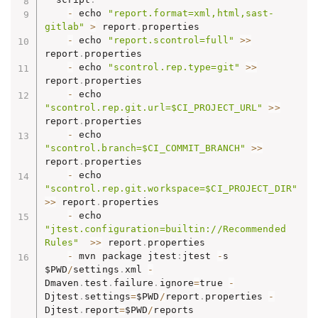
-
 echo 
"report.format=xml,html,sast-
gitlab"
>
 report
.
properties

-
 echo 
"report.scontrol=full"
>>
report
.
properties

-
 echo 
"scontrol.rep.type=git"
>>
report
.
properties

-
 echo 
"scontrol.rep.git.url=$CI_PROJECT_URL"
>>
report
.
properties

-
 echo 
"scontrol.branch=$CI_COMMIT_BRANCH"
>>
report
.
properties

-
 echo 
"scontrol.rep.git.workspace=$CI_PROJECT_DIR"
>>
 report
.
properties

-
 echo 
"jtest.configuration=builtin://Recommended 
Rules"
>>
 report
.
properties

-
 mvn package jtest
:
jtest 
-
s 
$PWD
/
settings
.
xml 
-
Dmaven
.
test
.
failure
.
ignore
=
true 
-
Djtest
.
settings
=
$PWD
/
report
.
properties 
-
Djtest
.
report
=
$PWD
/
reports
