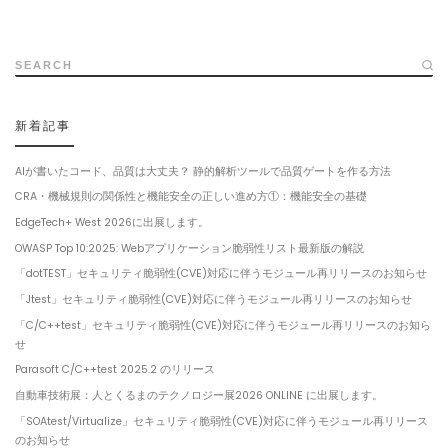
SEARCH
新着記事
AIが書いたコード、品質は大丈夫？ 静的解析ツールで品質ゲートを作る方法
CRA・機械規則の関係性と機能安全の正しい進め方①：機能安全の基礎
EdgeTech+ West 2026に出展します。
OWASP Top 10:2025: Webアプリケーション脆弱性リスト最新版の解説
「dotTEST」セキュリティ脆弱性(CVE)対応に伴うモジュール再リリースのお知らせ
「Jtest」セキュリティ脆弱性(CVE)対応に伴うモジュール再リリースのお知らせ
「C/C++test」セキュリティ脆弱性(CVE)対応に伴うモジュール再リリースのお知ら
せ
Parasoft C/C++test 2025.2 のリリース
自動車技術展：人とくるまのテクノロジー展2026 ONLINE に出展します。
「SOAtest/Virtualize」セキュリティ脆弱性(CVE)対応に伴うモジュール再リリース
のお知らせ