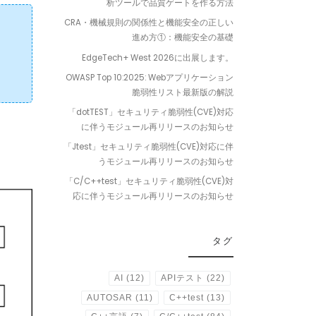
析ツールで品質ゲートを作る方法
CRA・機械規則の関係性と機能安全の正しい
進め方①：機能安全の基礎
EdgeTech+ West 2026に出展します。
OWASP Top 10:2025: Webアプリケーション
脆弱性リスト最新版の解説
「dotTEST」セキュリティ脆弱性(CVE)対応
に伴うモジュール再リリースのお知らせ
「Jtest」セキュリティ脆弱性(CVE)対応に伴
うモジュール再リリースのお知らせ
「C/C++test」セキュリティ脆弱性(CVE)対
応に伴うモジュール再リリースのお知らせ
タグ
AI
(12)
APIテスト
(22)
AUTOSAR
(11)
C++test
(13)