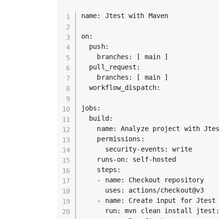
name: Jtest with Maven

on:

  push:

    branches: [ main ]

  pull_request:

    branches: [ main ]

  workflow_dispatch:

jobs:

  build:

    name: Analyze project with Jtest

    permissions:

      security-events: write

    runs-on: self-hosted

    steps:

    - name: Checkout repository

      uses: actions/checkout@v3

    - name: Create input for Jtest

      run: mvn clean install jtest:jtest "-Djtest.skip=true" 
