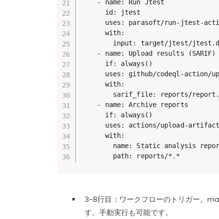
    - name: Run Jtest

      id: jtest

      uses: parasoft/run-jtest-action@2.0.0

      with:

        input: target/jtest/jtest.data.json

    - name: Upload results (SARIF)

      if: always()

      uses: github/codeql-action/upload-sarif@v2

      with:

        sarif_file: reports/report.sarif

    - name: Archive reports

      if: always()

      uses: actions/upload-artifact@v3

      with:

        name: Static analysis reports

        path: reports/*.*
3~8行目：ワークフローのトリガー。m
す。手動実行も可能です。