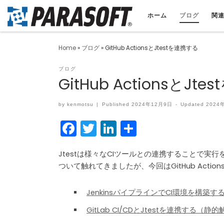
ホーム
ブログ
関
Home
»
ブログ
»
GitHub ActionsとJtestを連携する
ブログ
GitHub ActionsとJt
by
kenmotsu
|
Published
2024年12月9日
-
Updated
2024
F
T
Li
共
a
w
n
有
c
itt
k
Jtestは様々なCIツールとの連携することで
ついて触れてきましたが、今回はGitHub Acti
e
er
e
b
dI
JenkinsパイプラインでCI環境を構築す
o
n
GitLab CI/CDとJtestを連携する（静