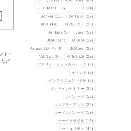
C++言語
(7)
C/C++test
(84)
C/C++test CT
(6)
CI/CD
(31)
Docker
(11)
dotTEST
(27)
java
(19)
Javaテスト
(28)
Jenkins
(5)
Jtest
(53)
JUnit
(14)
MISRA
(19)
Parasoft DTP
(40)
SOAtest
(22)
ンストー
VB.NET
(6)
Virtualize
(22)
トなど
アプリケーションカバレッジ
(6)
イベント
(9)
インテリジェント分析
(6)
オンラインセミナー
(35)
カバレッジ
(15)
コンプライアンス
(22)
コードカバレッジ
(13)
サービス仮想化
(15)
セキュリティ
(45)