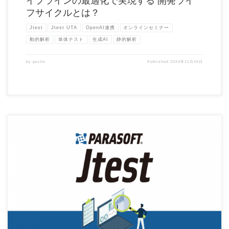
イプラインの最適化で実現する 開発ライ
フサイクルとは？
Jtest
Jtest UTA
OpenAI連携
オンラインセミナー
動的解析
単体テスト
生成AI
静的解析
by
gocho
Published
2024年11月26日
Parasoft Jtest 2024.1 がリリースされました。 このリリースの主な変更点は以下の
[…]