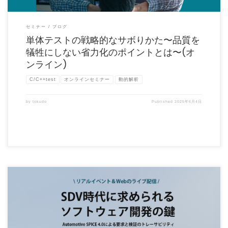
セミナー
ブログ
単体テストの戦略的なサボりかた〜品質を
犠牲にしない省力化のポイントとは〜(オ
ンライン)
C/C++test
オンラインセミナー
動的解析
by
tokudo
Published
2025年6月4日