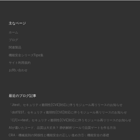
主なページ
ホーム
ブログ
関連製品
機能安全シリーズTips集
サイト利用規約
お問い合わせ
最近のブログ記事
「Jtest」セキュリティ脆弱性(CVE)対応に伴うモジュール再リリースのお知らせ
「dotTEST」セキュリティ脆弱性(CVE)対応に伴うモジュール再リリースのお知らせ
「C/C++test」セキュリティ脆弱性(CVE)対応に伴うモジュール再リリースのお知らせ
AIが書いたコード、品質は大丈夫？ 静的解析ツールで品質ゲートを作る方法
CRA・機械規則の関係性と機能安全の正しい進め方①：機能安全の基礎