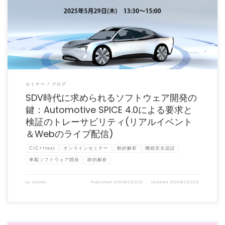
自動車業界におけるソフトウェア開発は、SDV(Software Defined Vehicle)の進 […]
セミナー
ブログ
SDV時代に求められるソフトウェア開発の
鍵：Automotive SPICE 4.0による要求と
検証のトレーサビリティ(リアルイベント
＆Webのライブ配信)
C/C++test
オンラインセミナー
動的解析
機能安全認証
車載ソフトウェア開発
静的解析
by
tokudo
Published
2025年5月15日
Updated
2025年5月15日