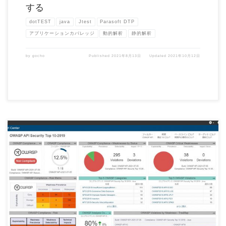
する
dotTEST
java
Jtest
Parasoft DTP
アプリケーションカバレッジ
動的解析
静的解析
by
gocho
Published
2021年8月13日
Updated
2021年10月12日
Parasoft Jtest 2021.1 がリリースされました。 Parasoft Jtest 2 […]