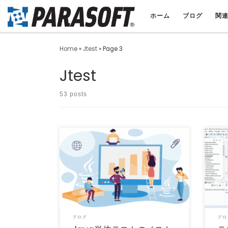
ホーム
ブログ
関
Home
»
Jtest
»
Page 3
Jtest
53 posts
単体テストは誰もが知っているプラクティス
早く
ですが、まだまだ改善の余地はあります。こ
るこ
の記事では、自動化ツ […]
て検証
ブログ
ブロ