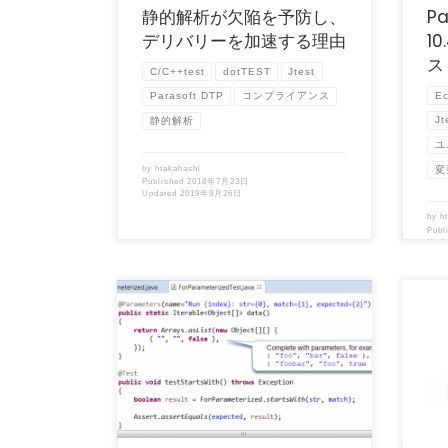
静的解析が欠陥を予防し、
Pa
デリバリーを加速する理由
1
ス
C/C++test
dotTEST
Jtest
Ec
Parasoft DTP
コンプライアンス
Jt
静的解析
ユ
by
htakahashi
変
Published
2018年7月23日
Updated
2019年9月26日
by
h
Publ
Upd
（この記事は、開発元Parasoft社 Blog
（この
「Guided Unit Test Creatio […]
「Code