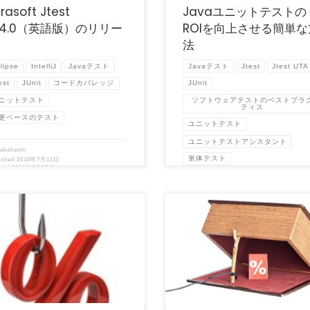
rasoft Jtest
Javaユニットテストの
0.4.0（英語版）のリリー
ROIを向上させる簡単な
法
lipse
IntelliJ
Javaテスト
Javaテスト
Jtest
Jtest UTA
est
JUnit
コードカバレッジ
JUnit
ソフトウェアテストのベストプラ
ニットテスト
ティス
更ベースのテスト
ユニットテスト
ユニットテストアシスタント
takahashi
単体テスト
ished
2018年7月11日
ated
2019年9月26日
by
htakahashi
Published
2018年6月22日
Updated
2019年12月9日
記事は、開発元Parasoft社 Blog
（この記事は、開発元Parasoft社 Blo
 Coverage and the Pi […]
「The Two Big Traps of Cod […]