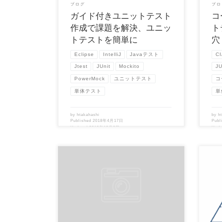
ブログ
ブロ
ガイド付きユニットテスト
コ
作成で課題を解決、ユニッ
ト
トテストを簡単に
穴
Eclipse
IntelliJ
Javaテスト
CI
Jtest
JUnit
Mockito
JU
PowerMock
ユニットテスト
コ
単体テスト
単
by
htakahashi
by
h
Published
2018年4月17日
Publ
Updated
2019年12月9日
Upd
（この記事は、開発元Parasoft社 Blog
（この
「Handling Noisy Unit Test […]
「Why 