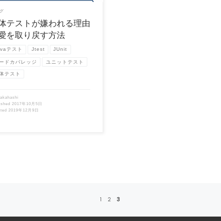
グ
体テストが嫌われる理由
愛を取り戻す方法
avaテスト
Jtest
JUnit
ードカバレッジ
ユニットテスト
体テスト
takahashi
ished
2017年10月5日
ated
2019年12月9日
1
2
3