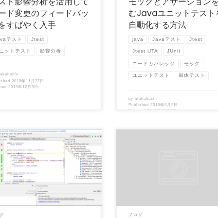
スト影響分析を活用して
モックとアサーション
ード変更のフィードバッ
むJavaユニットテスト
をすばやく入手
自動化する方法
avaテスト
Jtest
java
Javaテスト
Jtest
ニットテスト
影響分析
Jtest UTA
JUnit
コードカバレッジ
モック
takahashi
ユニットテスト
単体テスト
ished
2018年11月27日
ated
2019年12月9日
by
htakahashi
Published
2018年8月3日
Updated
2019年12月9日
記事は、開発元Parasoft社 Blog
（この記事は、開発元Parasoft社 Blo
soft Jtest 10.4.0」20 […]
「The Simple Way to Increa […]
グ
ブログ