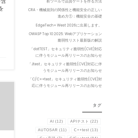
を含
析ツールで品質ゲートを作る方法
を
CRA・機械規則の関係性と機能安全の正しい
進め方①：機能安全の基礎
EdgeTech+ West 2026に出展します。
OWASP Top 10:2025: Webアプリケーション
脆弱性リスト最新版の解説
「dotTEST」セキュリティ脆弱性(CVE)対応
に伴うモジュール再リリースのお知らせ
「Jtest」セキュリティ脆弱性(CVE)対応に伴
うモジュール再リリースのお知らせ
「C/C++test」セキュリティ脆弱性(CVE)対
応に伴うモジュール再リリースのお知らせ
g
タグ
AI
(12)
APIテスト
(22)
AUTOSAR
(11)
C++test
(13)