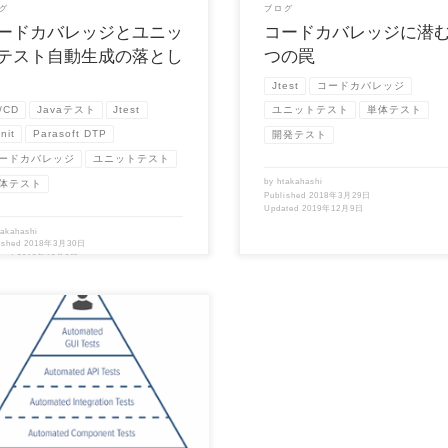
グ
ブログ
ードカバレッジとユニッ
コードカバレッジに潜む
テスト自動生成の落とし
つの罠
Jtest
コードカバレッジ
/CD
Javaテスト
Jtest
ユニットテスト
単体テスト
nit
Parasoft DTP
開発テスト
ードカバレッジ
ユニットテスト
by
htakahashi
体テスト
Published
2018年3月29日
Updated
2019年12月9日
takahashi
ished
2018年3月30日
ated
2019年12月9日
記事は、開発元Parasoft社 Blog
People Hate Unit Tes […]