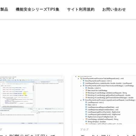
連製品
機能安全シリーズTIPS集
サイト利用規約
お問い合わせ
テストすればするほど、早くリリースす
優れたユニットテストは、コードが現
とができます。コード変更の影響につい
していること、また今後も動作し続け
するために、ナ […]
を保証する素晴らしい […]
グ
ブログ