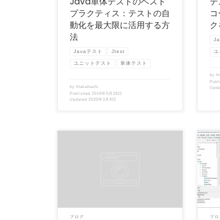
Java単体テストのベスト
テ
プラクティス：テストの自
コ
動化を最大限に活用する方
ク
法
J
Javaテスト
Jtest
ユ
ユニットテスト
単体テスト
by
h
Publ
by
htakahashi
Upd
Published
2019年5月28日
Updated
2020年3月9日
どんなシステムを構築する場合でも、エラー
（この
を早期かつ頻繁にチェックして修正できれ
「Para
ば、プロジェクトの後工 […]
ブログ
ブロ