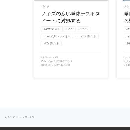
ブログ
ブロ
ノイズの多い単体テストス
単
イートに対処する
と
Javaテスト
Jtest
JUnit
J
コードカバレッジ
ユニットテスト
コ
単体テスト
単
by
htakahashi
by
h
Published
2017年10月5日
Publ
Updated
2019年12月9日
Upd
Posts navigation
Newer posts
NEWER POSTS