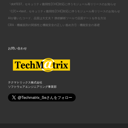
「dotTEST」セキュリティ脆弱性(CVE)対応に伴うモジュール再リリースのお知らせ
「C/C++test」セキュリティ脆弱性(CVE)対応に伴うモジュール再リリースのお知らせ
AIが書いたコード、品質は大丈夫？ 静的解析ツールで品質ゲートを作る方法
CRA・機械規則の関係性と機能安全の正しい進め方①：機能安全の基礎
お問い合わせ
テクマトリックス株式会社
ソフトウェアエンジニアリング事業部