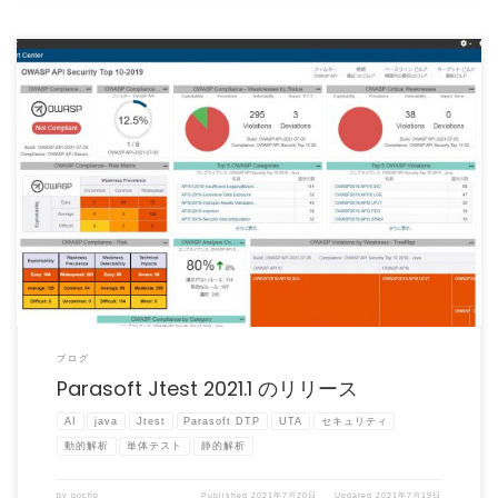
Parasoft Jtest 2021.1 がリリースされました。 Parasoft Jtest 2 […]
ブログ
Parasoft Jtest 2021.1 のリリース
AI
java
Jtest
Parasoft DTP
UTA
セキュリティ
動的解析
単体テスト
静的解析
by
gocho
Published
2021年7月20日
Updated
2021年7月19日