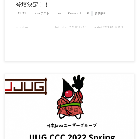
登壇決定！！
CI/CD
Javaテスト
Jtest
Parasoft DTP
静的解析
by
oshiro
Published
2022年11月9日
Updated
2022年11月11日
この度、日本Javaユーザーグループ（JJUG）が主催している日本最大のJavaコミ
ュ […]