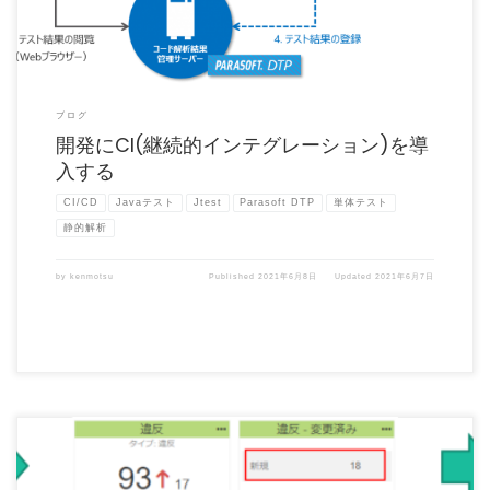
ブログ
開発にCI(継続的インテグレーション)を導
入する
CI/CD
Javaテスト
Jtest
Parasoft DTP
単体テスト
静的解析
by
kenmotsu
Published
2021年6月8日
Updated
2021年6月7日