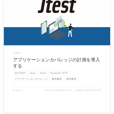
アプリケーションカバレッジ機能とは？ 手動や自動の画面操作、またはバッチ呼び出
しなどにより実行された […]
ブログ
アプリケーションカバレッジの計測を導入
する
dotTEST
java
Jtest
Parasoft DTP
アプリケーションカバレッジ
動的解析
静的解析
by
gocho
Published
2021年8月13日
Updated
2021年10月12日