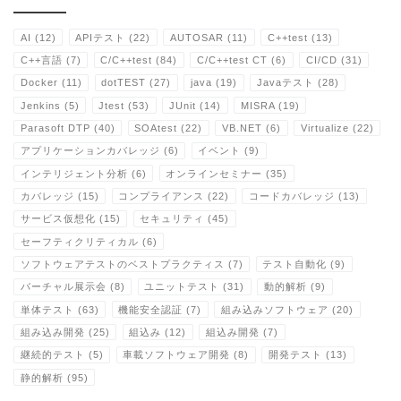
AI
(12)
APIテスト
(22)
AUTOSAR
(11)
C++test
(13)
C++言語
(7)
C/C++test
(84)
C/C++test CT
(6)
CI/CD
(31)
Docker
(11)
dotTEST
(27)
java
(19)
Javaテスト
(28)
Jenkins
(5)
Jtest
(53)
JUnit
(14)
MISRA
(19)
Parasoft DTP
(40)
SOAtest
(22)
VB.NET
(6)
Virtualize
(22)
アプリケーションカバレッジ
(6)
イベント
(9)
インテリジェント分析
(6)
オンラインセミナー
(35)
カバレッジ
(15)
コンプライアンス
(22)
コードカバレッジ
(13)
サービス仮想化
(15)
セキュリティ
(45)
セーフティクリティカル
(6)
ソフトウェアテストのベストプラクティス
(7)
テスト自動化
(9)
バーチャル展示会
(8)
ユニットテスト
(31)
動的解析
(9)
単体テスト
(63)
機能安全認証
(7)
組み込みソフトウェア
(20)
組み込み開発
(25)
組込み
(12)
組込み開発
(7)
継続的テスト
(5)
車載ソフトウェア開発
(8)
開発テスト
(13)
静的解析
(95)