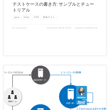
テストケースの書き方: サンプルとチュー
トリアル
java
Jtest
UTA
単体テスト
by
htakahashi
Published
2021年7月2日
Updated
2023年9月1日
CI(継続的インテグレーション)とは CIとは継続的にビルドやテストをおこなう、ソフ
トウェア開発のプ […]