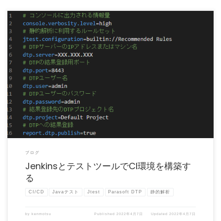
以前の記事でCIツールであるJenkinsとJavaのテストツールであるParasoft Jtest
[…]
ブログ
JenkinsとテストツールでCI環境を構築す
る
CI/CD
Javaテスト
Jtest
Parasoft DTP
静的解析
by
kenmotsu
Published
2022年4月7日
Updated
2022年4月7日