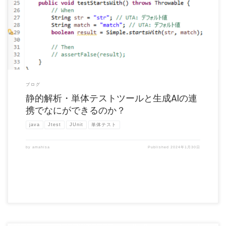
ChatGPTの登場以来AIの業務利用は拡大しており、様々な分野での活用が試みられて
います。開発現場 […]
ブログ
静的解析・単体テストツールと生成AIの連
携でなにができるのか？
java
Jtest
JUnit
単体テスト
by
amahisa
Published
2024年1月30日