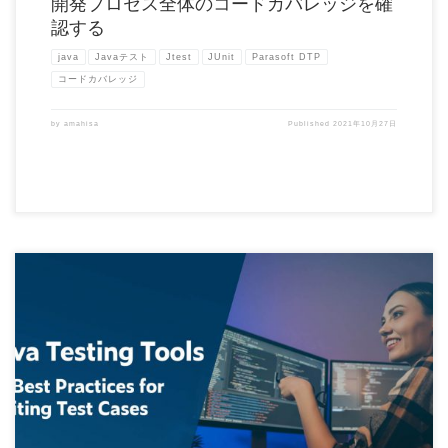
開発プロセス全体のコードカバレッジを確
認する
java
Javaテスト
Jtest
JUnit
Parasoft DTP
コードカバレッジ
by
amahisa
Published
2021年10月27日
もしJava がなかったら今日のビッグ データや機械学習プロジェクトがどのようにな
っていたかを想像す […]