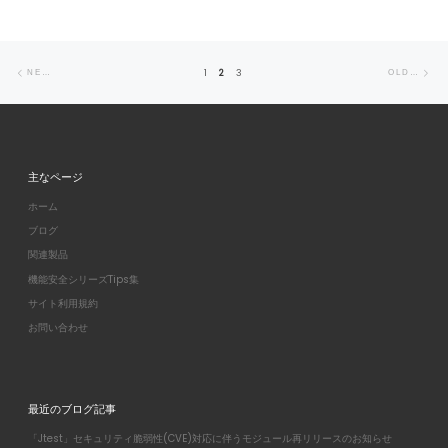
Posts navigation
Newer posts
Ol
1
2
3
NEWER POSTS
OLDER POSTS
主なページ
ホーム
ブログ
関連製品
機能安全シリーズTips集
サイト利用規約
お問い合わせ
最近のブログ記事
「Jtest」セキュリティ脆弱性(CVE)対応に伴うモジュール再リリースのお知らせ