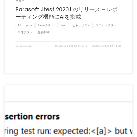
ブログ
Parasoft Jtest 2020.1 のリリース – レポ
ーティング機能にAIを搭載
AI
java
Javaテスト
Jtest
セキュリティ
ユニットテスト
単体テスト
静的解析
by
kenmotsu
Published
2020年8月14日
Updated
2020年8月14日
実行時解析によってユニットテストの実行をモニターし、ユニットテストの効率を改
善することができます。ユ […]