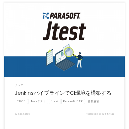
前回の記事でJenkinsのフリースタイルジョブを利用して、ビルドとJtestによる静的
解析を実行す […]
ブログ
JenkinsパイプラインでCI環境を構築する
CI/CD
Javaテスト
Jtest
Parasoft DTP
静的解析
by
kenmotsu
Published
2023年4月5日