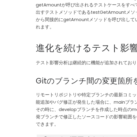
getAmountが呼び出されるテストケースをす
出すテストメソッドであるtestGetAmountメソ
から間接的にgetAmountメソッドを呼び出
れます。
進化を続けるテスト影
テスト影響分析は継続的に機能が追加されており
Gitのブランチ間の変更箇所
リモートリポジトリや特定ブランチの最新コミッ
能追加やバグ修正が発生した場合に、mainブラ
その時に、developブランチを作成した時点
発ブランチで修正したソースコードの影響範囲を
できます。