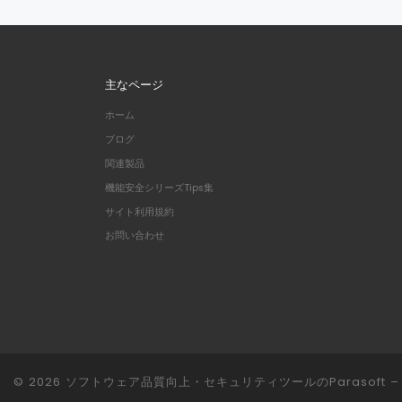
主なページ
ホーム
ブログ
関連製品
機能安全シリーズTips集
サイト利用規約
お問い合わせ
© 2026
ソフトウェア品質向上・セキュリティツールのParasoft
– 