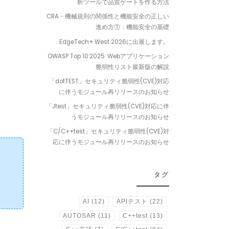
析ツールで品質ゲートを作る方法
CRA・機械規則の関係性と機能安全の正しい
進め方①：機能安全の基礎
EdgeTech+ West 2026に出展します。
OWASP Top 10:2025: Webアプリケーション
脆弱性リスト最新版の解説
「dotTEST」セキュリティ脆弱性(CVE)対応
に伴うモジュール再リリースのお知らせ
「Jtest」セキュリティ脆弱性(CVE)対応に伴
うモジュール再リリースのお知らせ
「C/C++test」セキュリティ脆弱性(CVE)対
応に伴うモジュール再リリースのお知らせ
タグ
AI
(12)
APIテスト
(22)
AUTOSAR
(11)
C++test
(13)