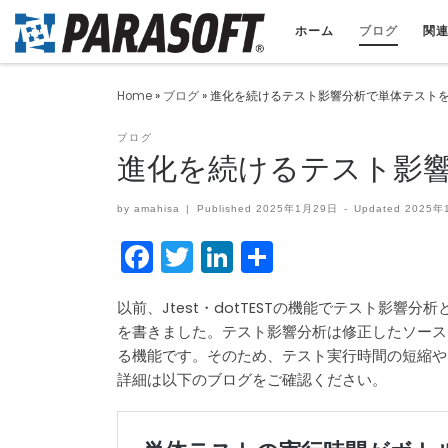
ホーム
ブログ
関
Home
»
ブログ
»
進化を続けるテスト影響分析で単体テスト
ブログ
進化を続けるテスト影
by
amahisa
|
Published
2025年1月29日
-
Updated
2025年
F
T
Li
共
a
w
n
有
c
itt
k
以前、Jtest・dotTESTの機能でテスト影
を書きました。テスト影響分析は修正したソース
e
er
e
る機能です。そのため、テスト実行時間の短縮や
b
dI
詳細は以下のブログをご確認ください。
o
n