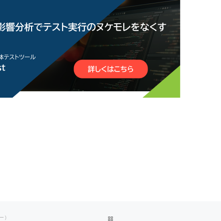
BACK TO POST LIST
ー)