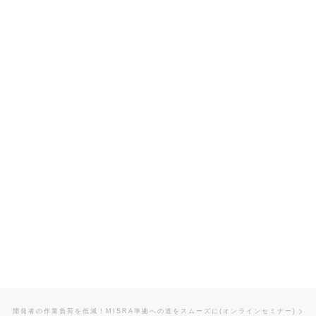
Ne
開発者の作業負荷を低減！MISRA準拠への道をスムーズに(オンラインセミナー)