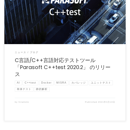
Parasoft C++test 2020.2 が 2021年1月27日にリリースされました。 C+ […]
ニュース
ブログ
C言語/C++言語対応テストツール
「Parasoft C++test 2020.2」 のリリー
ス
AI
C++test
Docker
MISRA
カバレッジ
ユニットテスト
単体テスト
静的解析
by
hiramoto
Published
2021年3月10日