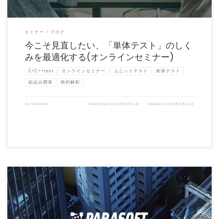
セミナー
ブログ
今こそ見直したい、「単体テスト」のしく
みを最適化する(オンラインセミナー)
C/C++test
オンラインセミナー
ユニットテスト
単体テスト
組込み開発
静的解析
by
hiramoto
Published
2021年3月11日
Updated
2021年3月11日