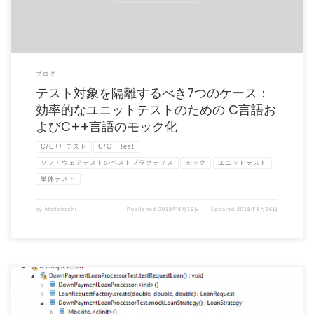
ブログ
テスト対象を隔離するべき7つのケース：
効率的なユニットテストのための C言語お
よびC++言語のモック化
C/C++ テスト
C/C++test
ソフトウェアテストのベストプラクティス
モック
ユニットテスト
単体テスト
by
htakahashi
Published
2018年8月16日
Updated
2018年8月16日