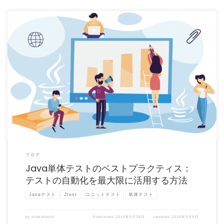
単体テストは誰もが知っているプラクティスですが、まだまだ改善の余地はありま
す。この記事では、自動化ツ […]
ブログ
Java単体テストのベストプラクティス：
テストの自動化を最大限に活用する方法
Javaテスト
Jtest
ユニットテスト
単体テスト
by
htakahashi
Published
2019年5月28日
Updated
2020年3月9日