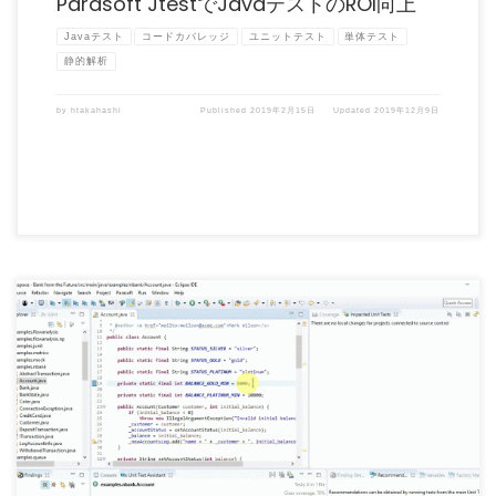
Parasoft JtestでJavaテストのROI向上
Javaテスト
コードカバレッジ
ユニットテスト
単体テスト
静的解析
by
htakahashi
Published
2019年2月15日
Updated
2019年12月9日
早くテストすればするほど、早くリリースすることができます。コード変更の影響に
ついて検証するために、ナ […]