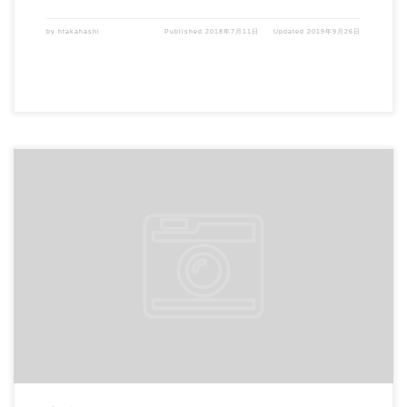
by
htakahashi
Published
2018年7月11日
Updated
2019年9月26日
（この記事は、開発元Parasoft社 Blog 「The Simple Way to Increa […]