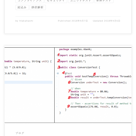
コンプライアンス
セキュリティ
ユニットテスト
単体テスト
組込み
静的解析
by
htakahashi
Published
2018年9月7日
Updated
2018年9月6日
今回は、JUnitテストのセットアップ、作成、実行方法に関する簡単なJUnitチュート
リアルを使用し […]
ブログ