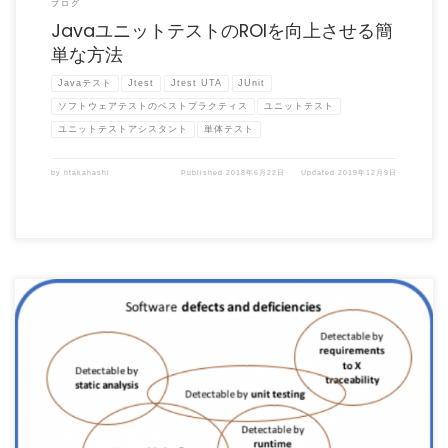
ブログ
JavaユニットテストのROIを向上させる簡
単な方法
Javaテスト
Jtest
Jtest UTA
JUnit
ソフトウェアテストのベストプラクティス
ユニットテスト
ユニットテストアシスタント
単体テスト
by
htakahashi
Published
2018年6月22日
Updated
2019年12月9日
（この記事は、開発元Parasoft社 Blog 「The Value of Using a Uni […]