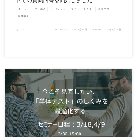
トでの質問回答を開始しました
C++test
MISRA
カバレッジ
ユニットテスト
単体テスト
静的解析
by
kudo
Published
2021年8月24日
Updated
2021年8月24日
単体テストを定着させるための３つのファクターと開発者の大きな味方、テストツー
ルの最新トレンドをご紹介 […]