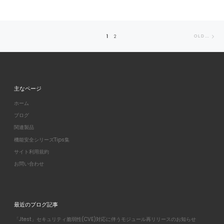
Posts navigation
Ol
1
2
OLDER POSTS
主なページ
ホーム
ブログ
関連製品
機能安全シリーズTips集
サイト利用規約
お問い合わせ
最近のブログ記事
「Jtest」セキュリティ脆弱性(CVE)対応に伴うモジュール再リリースのお知らせ