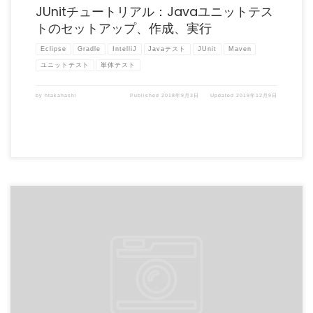
JUnitチュートリアル：Javaユニットテス
トのセットアップ、作成、実行
Eclipse
Gradle
IntelliJ
Javaテスト
JUnit
Maven
ユニットテスト
単体テスト
by
htakahashi
Published
2018年9月3日
Updated
2019年12月9日
コードをユニットテストする場合、どの程度の隔離が必要か？これは、ユニットテス
トを作成するときに繰り返 […]