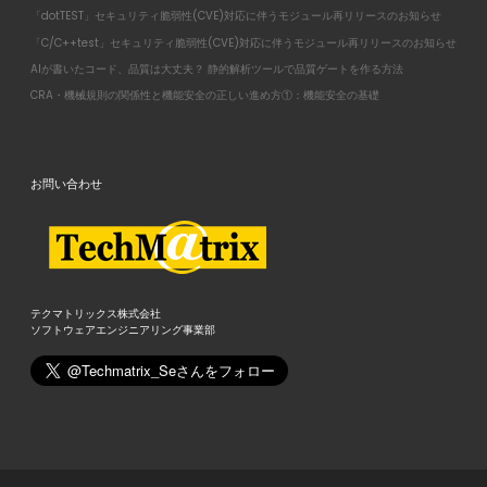
「dotTEST」セキュリティ脆弱性(CVE)対応に伴うモジュール再リリースのお知らせ
「C/C++test」セキュリティ脆弱性(CVE)対応に伴うモジュール再リリースのお知らせ
AIが書いたコード、品質は大丈夫？ 静的解析ツールで品質ゲートを作る方法
CRA・機械規則の関係性と機能安全の正しい進め方①：機能安全の基礎
お問い合わせ
テクマトリックス株式会社
ソフトウェアエンジニアリング事業部