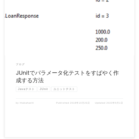
パラメータ化テストは、データだけが異なる複数のテストケースを定義して実行する
のによい方法です。ここで […]
ブログ
JUnitでパラメータ化テストをすばやく作
成する方法
Javaテスト
JUnit
ユニットテスト
by
htakahashi
Published
2018年10月25日
Updated
2023年9月1日