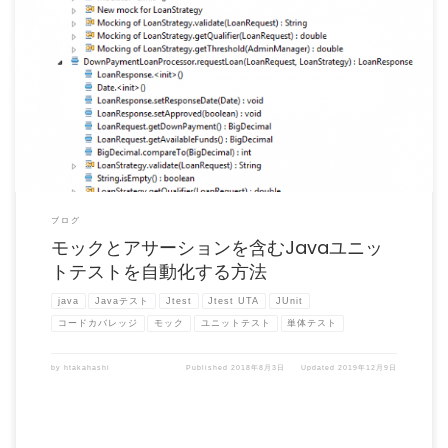
優れたユニットテストは、コードが現に動作していること、また今後も動作し続ける
ことを保証する素晴らしい […]
ブログ
モックとアサーションを含むJavaユニッ
トテストを自動化する方法
java
Javaテスト
Jtest
Jtest UTA
JUnit
コードカバレッジ
モック
ユニットテスト
単体テスト
by
htakahashi
Published
2018年8月3日
Updated
2019年12月9日