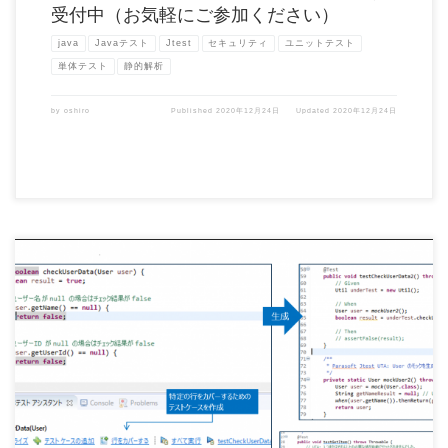
受付中（お気軽にご参加ください）
java
Javaテスト
Jtest
セキュリティ
ユニットテスト
単体テスト
静的解析
by
oshiro
Published
2020年12月24日
Updated
2020年12月24日
Parasoft Jtest 2020.1 がリリースされました。 このリリースでは、レポーティング
[…]